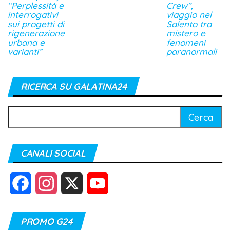
“Perplessità e
Crew”,
interrogativi
viaggio nel
sui progetti di
Salento tra
rigenerazione
mistero e
urbana e
fenomeni
varianti”
paranormali
RICERCA SU GALATINA24
Ricerca
per:
CANALI SOCIAL
F
I
X
Y
a
n
o
PROMO G24
c
s
u