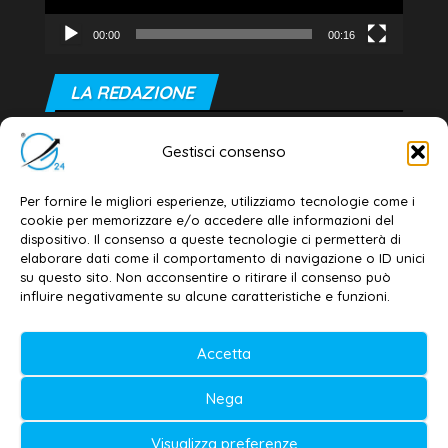
00:00
00:16
LA REDAZIONE
Editore e direttore responsabile:
Gestisci consenso
Dott. Daniele G. Masciullo
Email:
redazione@galatina24.it
Per fornire le migliori esperienze, utilizziamo tecnologie come i
cookie per memorizzare e/o accedere alle informazioni del
Contatti
–
Disclaimer
dispositivo. Il consenso a queste tecnologie ci permetterà di
elaborare dati come il comportamento di navigazione o ID unici
Privacy policy
–
Cookie policy
su questo sito. Non acconsentire o ritirare il consenso può
influire negativamente su alcune caratteristiche e funzioni.
© 2020-2026 | Galatina24 ®
Accetta
Testata iscritta al n. 11/2020 Registro della
Nega
Stampa Tribunale di Lecce
Editore e direttore responsabile:
Visualizza preferenze