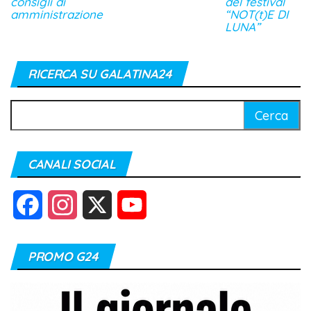
consigli di
del festival
amministrazione
“NOT(t)E DI
LUNA”
RICERCA SU GALATINA24
Ricerca
per:
CANALI SOCIAL
F
I
X
Y
a
n
o
PROMO G24
c
s
u
e
t
T