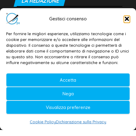
LA REDAZIONE
Editore e direttore responsabile:
Gestisci consenso
Dott. Daniele G. Masciullo
Email:
redazione@galatina24.it
Per fornire le migliori esperienze, utilizziamo tecnologie come i
cookie per memorizzare e/o accedere alle informazioni del
Contatti
–
Disclaimer
dispositivo. Il consenso a queste tecnologie ci permetterà di
elaborare dati come il comportamento di navigazione o ID unici
Privacy policy
–
Cookie policy
su questo sito. Non acconsentire o ritirare il consenso può
influire negativamente su alcune caratteristiche e funzioni.
© 2020-2026 | Galatina24 ®
Accetta
Testata iscritta al n. 11/2020 Registro della
Nega
Stampa Tribunale di Lecce
Editore e direttore responsabile:
Visualizza preferenze
Daniele G. Masciullo
Cookie Policy
Dichiarazione sulla Privacy
Galatina24 è marchio registrato dal Ministero
delle Imprese