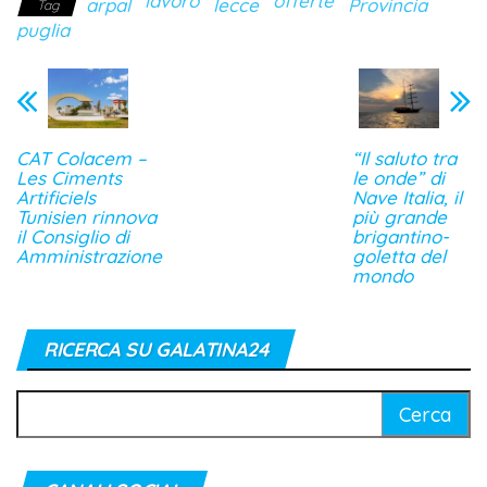
lavoro
offerte
arpal
lecce
Provincia
Tag
puglia
CAT Colacem –
“Il saluto tra
Les Ciments
le onde” di
Artificiels
Nave Italia, il
Tunisien rinnova
più grande
il Consiglio di
brigantino-
Amministrazione
goletta del
mondo
RICERCA SU GALATINA24
Ricerca
per: