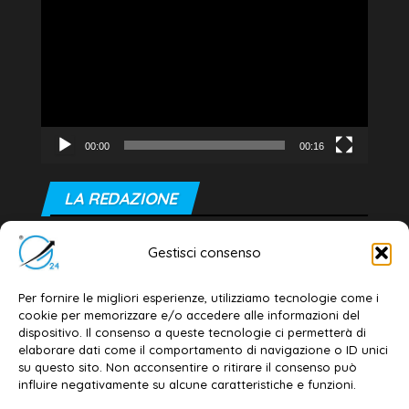
Player
00:00
00:16
LA REDAZIONE
Editore e direttore responsabile:
Gestisci consenso
Dott. Daniele G. Masciullo
Email:
redazione@galatina24.it
Per fornire le migliori esperienze, utilizziamo tecnologie come i
cookie per memorizzare e/o accedere alle informazioni del
Contatti
–
Disclaimer
dispositivo. Il consenso a queste tecnologie ci permetterà di
elaborare dati come il comportamento di navigazione o ID unici
Privacy policy
–
Cookie policy
su questo sito. Non acconsentire o ritirare il consenso può
influire negativamente su alcune caratteristiche e funzioni.