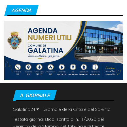
IN TEMPO REALE
Teheran, 'se Usa non correggeranno il loro
comportamento Hormuz resterà chiuso'
9 Agosto
2026
Litiga con i ciclisti e li investe più volte con l'auto, 4
feriti
8 Agosto 2026
Scontro tra Madrid e Roma, controlli per chi
arriva dall'Italia
8 Agosto 2026
Proteste e tensioni, la cerimonia di Marcinelle
spacca l'Italia
8 Agosto 2026
NOTIZIE DALLA PUGLIA