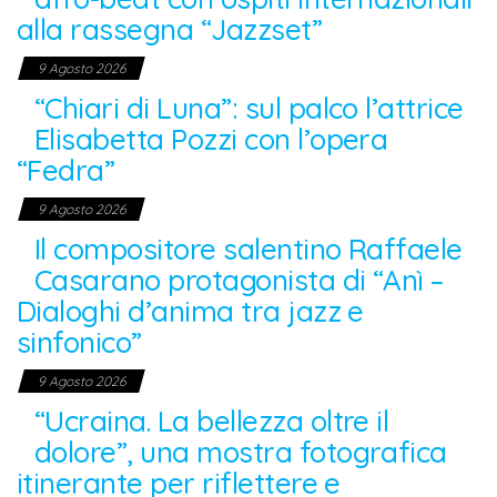
Concerti di jazz
brasiliano, funk, afro-
beat con ospiti
internazionali alla
rassegna “Jazzset”
9 Agosto 2026
“Chiari di Luna”: sul palco