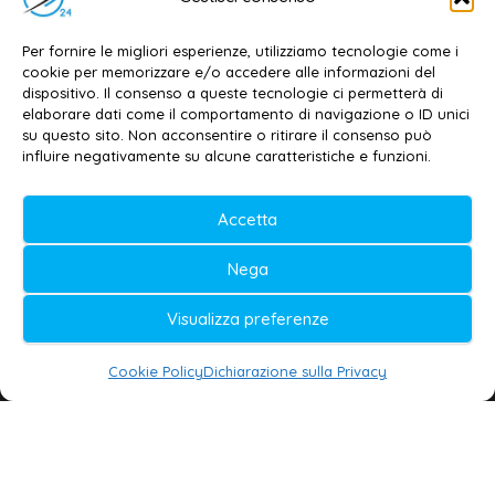
Per fornire le migliori esperienze, utilizziamo tecnologie come i
cookie per memorizzare e/o accedere alle informazioni del
dispositivo. Il consenso a queste tecnologie ci permetterà di
elaborare dati come il comportamento di navigazione o ID unici
su questo sito. Non acconsentire o ritirare il consenso può
influire negativamente su alcune caratteristiche e funzioni.
Accetta
IL GIORNALE
Nega
Galatina24
®
– Giornale della Città e del Salento
Visualizza preferenze
Testata giornalistica iscritta al n. 11/2020 del
Registro della Stampa del Tribunale di Lecce
Cookie Policy
Dichiarazione sulla Privacy
Il marchio è registrato e tutelato dal Ministero
delle Imprese e Made in Italy
PROMO G24