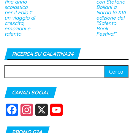
fine anno
con Stefano
scolastico
Bollani a
per il Polo 1:
Nardò la XVI
un viaggio di
edizione del
crescita,
“Salento
emozioni e
Book
talento
Festival”
RICERCA SU GALATINA24
Ricerca
per:
CANALI SOCIAL
F
I
X
Y
a
n
o
PROMO G24