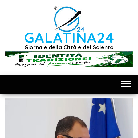
Vai
al
contenuto
GALATINA24
Giornale della Città e del Salento