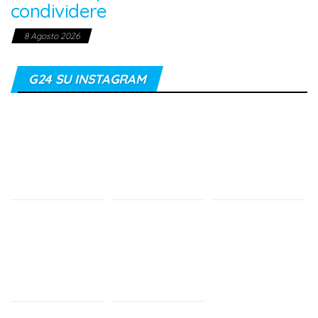
l’attrice Elisabetta Pozzi
con l’opera “Fedra”
9 Agosto 2026
Il compositore salentino
Raffaele Casarano
protagonista di “Anì –
Dialoghi d’anima tra jazz
e sinfonico”
9 Agosto 2026