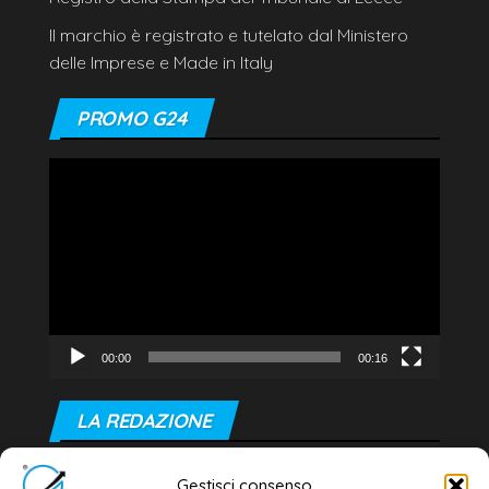
IN TEMPO REALE
Prima schiusa di Caretta caretta in Salento,
nascono 19 tartarughine
8 Agosto 2026
Risse e abusi su minori, discoteca Praja chiusa per
15 giorni a Gallipoli
8 Agosto 2026
Albanese diventa italiano nell'anniversario dello
sbarco della Vlora
8 Agosto 2026
Bari ricorda l'arrivo della nave Vlora 35 anni fa,
'integrazione doverosa'
8 Agosto 2026
AGENDA
Gestisci consenso