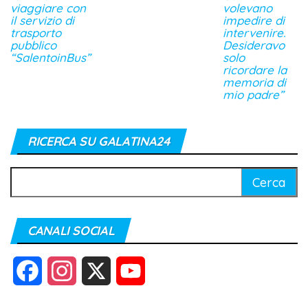
viaggiare con
volevano
il servizio di
impedire di
trasporto
intervenire.
pubblico
Desideravo
“SalentoinBus”
solo
ricordare la
memoria di
mio padre”
RICERCA SU GALATINA24
Ricerca
per:
CANALI SOCIAL
F
I
X
Y
a
n
o