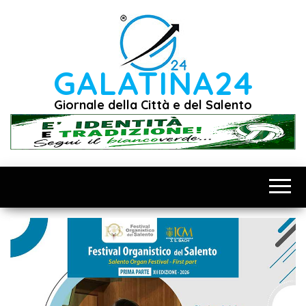
Vai
al
contenuto
GALATINA24
Giornale della Città e del Salento