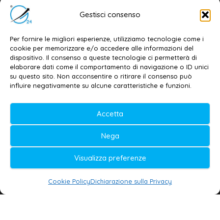
Editore e direttore responsabile:
Gestisci consenso
Dott. Daniele G. Masciullo
Email:
redazione@galatina24.it
Per fornire le migliori esperienze, utilizziamo tecnologie come i
cookie per memorizzare e/o accedere alle informazioni del
Contatti
–
Disclaimer
dispositivo. Il consenso a queste tecnologie ci permetterà di
elaborare dati come il comportamento di navigazione o ID unici
Privacy policy
–
Cookie policy
su questo sito. Non acconsentire o ritirare il consenso può
influire negativamente su alcune caratteristiche e funzioni.
© 2020-2026 | Galatina24 ®
Accetta
Testata iscritta al n. 11/2020 Registro della
Nega
Stampa Tribunale di Lecce
Editore e direttore responsabile:
Visualizza preferenze
Daniele G. Masciullo
Cookie Policy
Dichiarazione sulla Privacy
Galatina24 è marchio registrato dal Ministero
delle Imprese