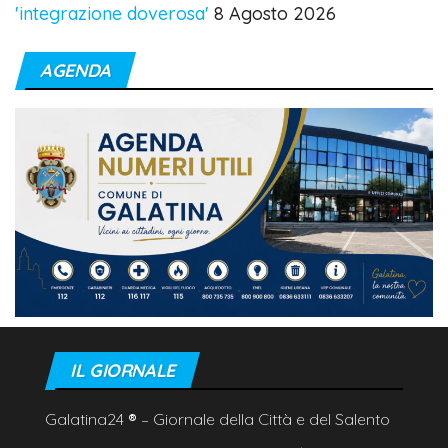
'integrazione doverosa'
8 Agosto 2026
AGENDA
IL GIORNALE
Galatina24
®
– Giornale della Città e del Salento