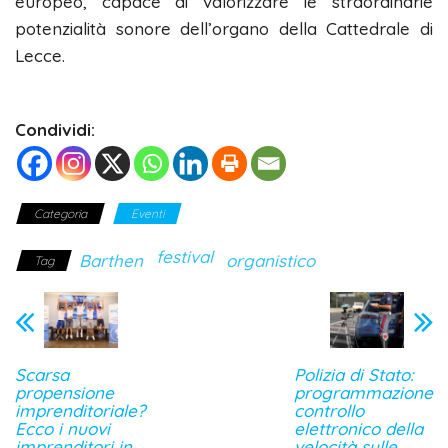
europeo, capace di valorizzare le straordinarie
potenzialità sonore dell’organo della Cattedrale di
Lecce.
Condividi:
Categoria
Eventi
festival
Barthen
organistico
Tag
Scarsa
Polizia di Stato:
propensione
programmazione
imprenditoriale?
controllo
Ecco i nuovi
elettronico della
imprenditori in
velocità sulle