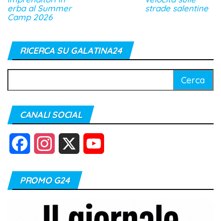
erba al Summer
strade salentine
Camp 2026
RICERCA SU GALATINA24
Ricerca
per:
CANALI SOCIAL
F
I
X
Y
a
n
o
PROMO G24
c
s
u
e
t
T