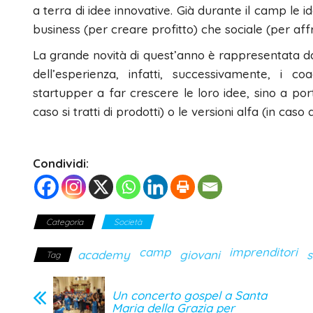
a terra di idee innovative. Già durante il camp le 
business (per creare profitto) che sociale (per aff
La grande novità di quest’anno è rappresentata da
dell’esperienza, infatti, successivamente, i
startupper a far crescere le loro idee, sino a port
caso si tratti di prodotti) o le versioni alfa (in caso 
Condividi:
Categoria
Società
camp
imprenditori
academy
giovani
Tag
Un concerto gospel a Santa
Maria della Grazia per