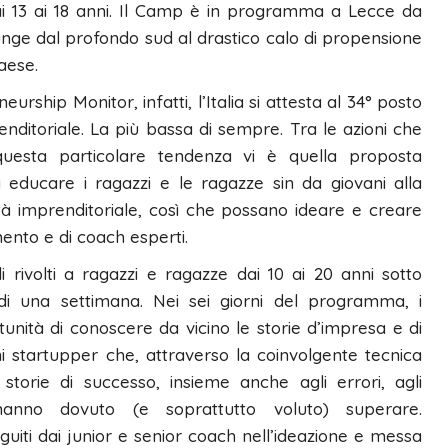
 13 ai 18 anni. Il Camp è in programma a Lecce da
iunge dal profondo sud al drastico calo di propensione
Paese.
ship Monitor, infatti, l’Italia si attesta al 34° posto
ditoriale. La più bassa di sempre. Tra le azioni che
uesta particolare tendenza vi è quella proposta
educare i ragazzi e le ragazze sin da giovani alla
à imprenditoriale, così che possano ideare e creare
ento e di coach esperti.
rivolti a ragazzi e ragazze dai 10 ai 20 anni sotto
i una settimana. Nei sei giorni del programma, i
unità di conoscere da vicino le storie d’impresa e di
ani startupper che, attraverso la coinvolgente tecnica
 storie di successo, insieme anche agli errori, agli
 hanno dovuto (e soprattutto voluto) superare.
uiti dai junior e senior coach nell’ideazione e messa