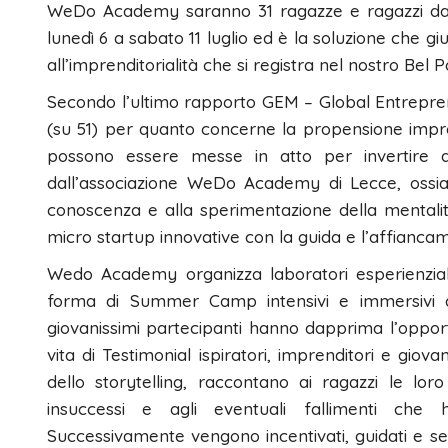
WeDo Academy saranno 31 ragazze e ragazzi dai
lunedì 6 a sabato 11 luglio ed è la soluzione che g
all’imprenditorialità che si registra nel nostro Bel 
Secondo l’ultimo rapporto GEM – Global Entrepreneur
(su 51) per quanto concerne la propensione impren
possono essere messe in atto per invertire q
dall’associazione WeDo Academy di Lecce, ossia 
conoscenza e alla sperimentazione della mentalit
micro startup innovative con la guida e l’affiancam
Wedo Academy organizza laboratori esperienziali 
forma di Summer Camp intensivi e immersivi d
giovanissimi partecipanti hanno dapprima l’opport
vita di Testimonial ispiratori, imprenditori e giov
dello storytelling, raccontano ai ragazzi le loro
insuccessi e agli eventuali fallimenti che
Successivamente vengono incentivati, guidati e seg