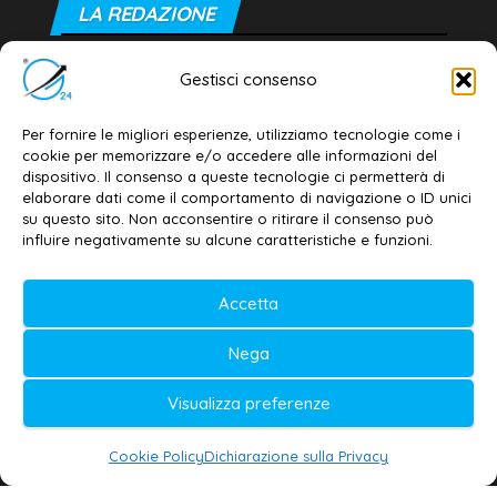
LA REDAZIONE
Editore e direttore responsabile:
Gestisci consenso
Dott. Daniele G. Masciullo
Email:
redazione@galatina24.it
Per fornire le migliori esperienze, utilizziamo tecnologie come i
cookie per memorizzare e/o accedere alle informazioni del
Contatti
–
Disclaimer
dispositivo. Il consenso a queste tecnologie ci permetterà di
elaborare dati come il comportamento di navigazione o ID unici
Privacy policy
–
Cookie policy
su questo sito. Non acconsentire o ritirare il consenso può
influire negativamente su alcune caratteristiche e funzioni.
© 2020-2026 | Galatina24 ®
Accetta
Testata iscritta al n. 11/2020 Registro della
Nega
Stampa Tribunale di Lecce
Editore e direttore responsabile:
Visualizza preferenze
Daniele G. Masciullo
Cookie Policy
Dichiarazione sulla Privacy
Galatina24 è marchio registrato dal Ministero