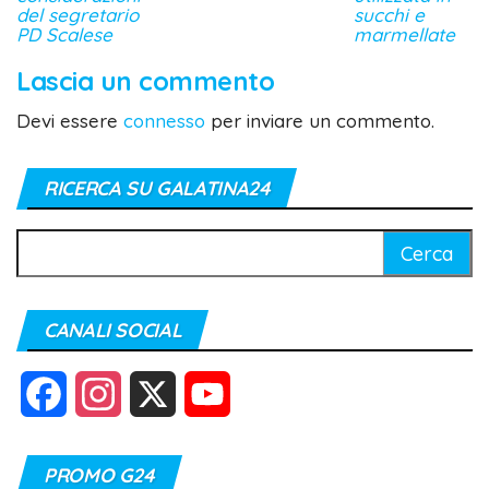
del segretario
succhi e
PD Scalese
marmellate
Lascia un commento
Devi essere
connesso
per inviare un commento.
RICERCA SU GALATINA24
Ricerca
per:
CANALI SOCIAL
F
I
X
Y
a
n
o
PROMO G24
c
s
u