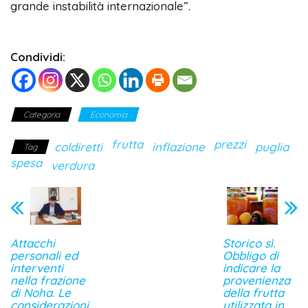
grande instabilità internazionale”.
Condividi:
Categoria
Economia
frutta
prezzi
coldiretti
inflazione
puglia
Tag
spesa
verdura
Attacchi
Storico sì.
personali ed
Obbligo di
interventi
indicare la
nella frazione
provenienza
di Noha. Le
della frutta
considerazioni
utilizzata in