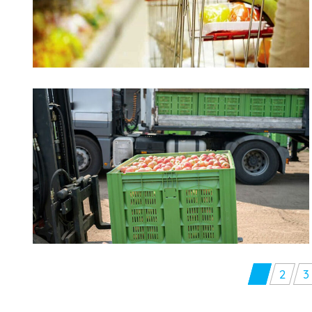
Paginazione
1
2
3
degli