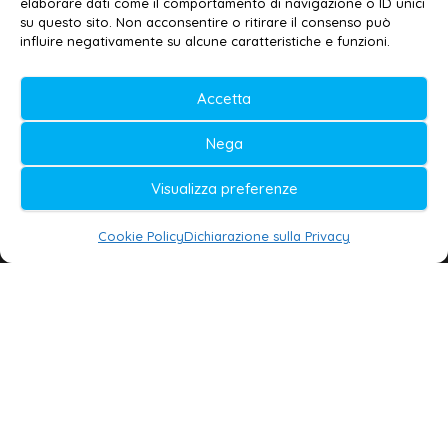
elaborare dati come il comportamento di navigazione o ID unici
Privacy policy
–
Cookie policy
su questo sito. Non acconsentire o ritirare il consenso può
influire negativamente su alcune caratteristiche e funzioni.
© 2020-2026 | Galatina24 ®
Accetta
Testata iscritta al n. 11/2020 Registro della
Nega
Stampa Tribunale di Lecce
Editore e direttore responsabile:
Visualizza preferenze
Daniele G. Masciullo
Cookie Policy
Dichiarazione sulla Privacy
Galatina24 è marchio registrato dal Ministero
delle Imprese