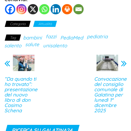
Categoria
Attualità
fazzi
pediatria
bambini
PediaMed
Tag
salute
salento
unisalento
“Da quando ti
Convocazione
ho trovato”:
del consiglio
presentazione
comunale di
del nuovo
Galatina per
libro di don
lunedì 1°
Cosimo
dicembre
Schena
2025
RICERCA SU GALATINA24