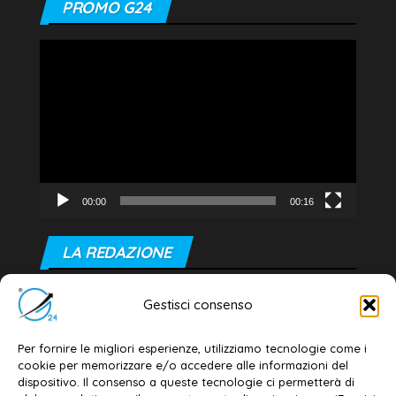
PROMO G24
Video
Player
00:00
00:16
LA REDAZIONE
Editore e direttore responsabile:
Gestisci consenso
Dott. Daniele G. Masciullo
Email:
redazione@galatina24.it
Per fornire le migliori esperienze, utilizziamo tecnologie come i
cookie per memorizzare e/o accedere alle informazioni del
Contatti
–
Disclaimer
dispositivo. Il consenso a queste tecnologie ci permetterà di