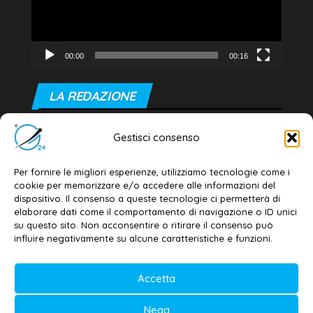
00:00
00:16
LA REDAZIONE
Editore e direttore responsabile:
Gestisci consenso
Dott. Daniele G. Masciullo
Email:
redazione@galatina24.it
Per fornire le migliori esperienze, utilizziamo tecnologie come i
cookie per memorizzare e/o accedere alle informazioni del
Contatti
–
Disclaimer
dispositivo. Il consenso a queste tecnologie ci permetterà di
elaborare dati come il comportamento di navigazione o ID unici
Privacy policy
–
Cookie policy
su questo sito. Non acconsentire o ritirare il consenso può
influire negativamente su alcune caratteristiche e funzioni.
© 2020-2026 | Galatina24 ®
Accetta
Testata iscritta al n. 11/2020 Registro della
Nega