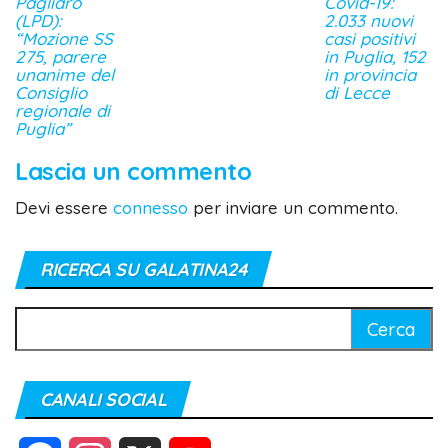
Pagliaro
Covid-19:
(LPD):
2.033 nuovi
“Mozione SS
casi positivi
275, parere
in Puglia, 152
unanime del
in provincia
Consiglio
di Lecce
regionale di
Puglia”
Lascia un commento
Devi essere
connesso
per inviare un commento.
RICERCA SU GALATINA24
Ricerca
per:
CANALI SOCIAL