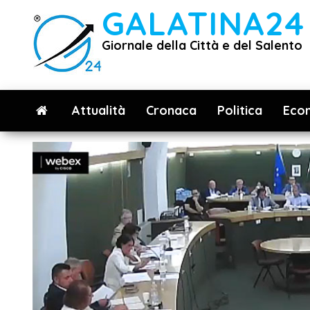
Vai
GALATINA24
al
Giornale della Città e del Salento
contenuto
Attualità
Cronaca
Politica
Eco