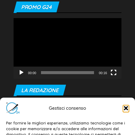
PROMO G24
Video
Player
00:00
00:16
LA REDAZIONE
Editore e direttore responsabile:
Gestisci consenso
Dott. Daniele G. Masciullo
Email:
redazione@galatina24.it
Per fornire le migliori esperienze, utilizziamo tecnologie come i
cookie per memorizzare e/o accedere alle informazioni del
Contatti
–
Disclaimer
dispositivo. Il consenso a queste tecnologie ci permetterà di