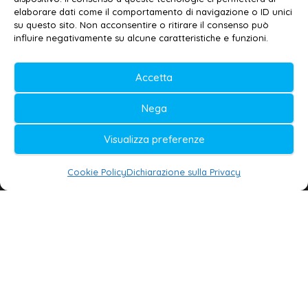
elaborare dati come il comportamento di navigazione o ID unici
Privacy policy
–
Cookie policy
su questo sito. Non acconsentire o ritirare il consenso può
influire negativamente su alcune caratteristiche e funzioni.
© 2020-2026 | Galatina24 ®
Accetta
Testata iscritta al n. 11/2020 Registro della
Nega
Stampa Tribunale di Lecce
Editore e direttore responsabile:
Visualizza preferenze
Daniele G. Masciullo
Cookie Policy
Dichiarazione sulla Privacy
Galatina24 è marchio registrato dal Ministero
delle Imprese