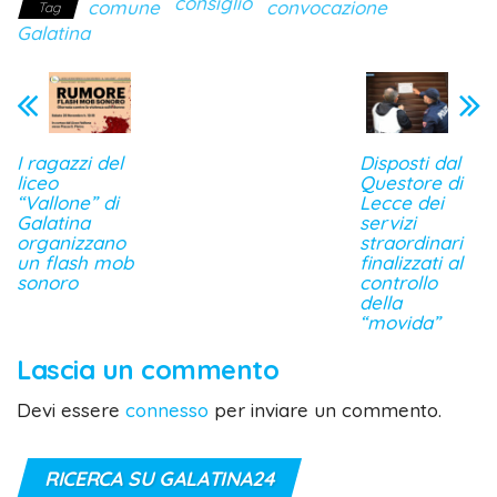
consiglio
comune
convocazione
Tag
Galatina
I ragazzi del
Disposti dal
liceo
Questore di
“Vallone” di
Lecce dei
Galatina
servizi
organizzano
straordinari
un flash mob
finalizzati al
sonoro
controllo
della
“movida”
Lascia un commento
Devi essere
connesso
per inviare un commento.
RICERCA SU GALATINA24