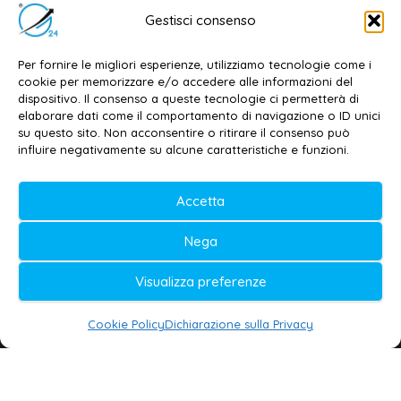
Editore e direttore responsabile:
Gestisci consenso
Dott. Daniele G. Masciullo
Email:
redazione@galatina24.it
Per fornire le migliori esperienze, utilizziamo tecnologie come i
cookie per memorizzare e/o accedere alle informazioni del
Contatti
–
Disclaimer
dispositivo. Il consenso a queste tecnologie ci permetterà di
elaborare dati come il comportamento di navigazione o ID unici
Privacy policy
–
Cookie policy
su questo sito. Non acconsentire o ritirare il consenso può
influire negativamente su alcune caratteristiche e funzioni.
© 2020-2026 | Galatina24 ®
Accetta
Testata iscritta al n. 11/2020 Registro della
Nega
Stampa Tribunale di Lecce
Editore e direttore responsabile:
Visualizza preferenze
Daniele G. Masciullo
Cookie Policy
Dichiarazione sulla Privacy
Galatina24 è marchio registrato dal Ministero
delle Imprese