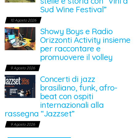
stelle e storia con “Vini a
Sud Wine Festival”
10 Agosto 2026
Showy Boys e Radio
Orizzonti Activity insieme
per raccontare e
promuovere il volley
9 Agosto 2026
Concerti di jazz
brasiliano, funk, afro-
beat con ospiti
internazionali alla
rassegna “Jazzset”
9 Agosto 2026