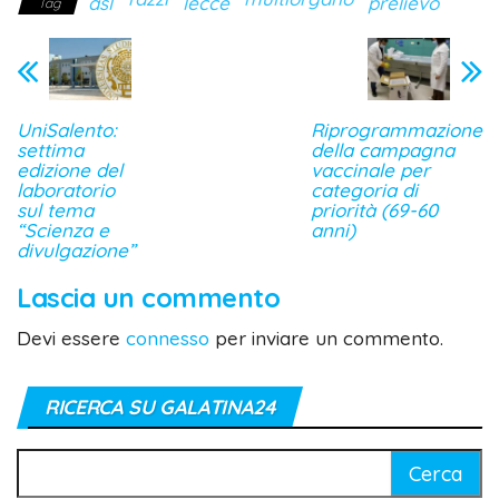
asl
lecce
prelievo
Tag
UniSalento:
Riprogrammazione
settima
della campagna
edizione del
vaccinale per
laboratorio
categoria di
sul tema
priorità (69-60
“Scienza e
anni)
divulgazione”
Lascia un commento
Devi essere
connesso
per inviare un commento.
RICERCA SU GALATINA24
Ricerca
per: