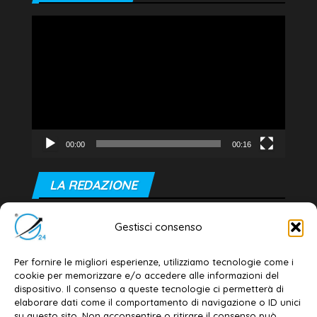
Video
Player
00:00
00:16
LA REDAZIONE
Editore e direttore responsabile:
Gestisci consenso
Dott. Daniele G. Masciullo
Email:
redazione@galatina24.it
Per fornire le migliori esperienze, utilizziamo tecnologie come i
cookie per memorizzare e/o accedere alle informazioni del
Contatti
–
Disclaimer
dispositivo. Il consenso a queste tecnologie ci permetterà di
elaborare dati come il comportamento di navigazione o ID unici
Privacy policy
–
Cookie policy
su questo sito. Non acconsentire o ritirare il consenso può