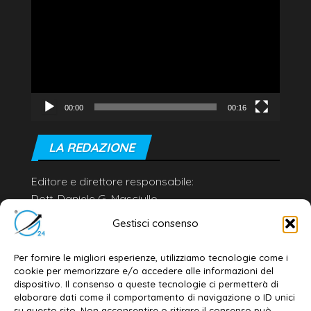
Player
00:00
00:16
LA REDAZIONE
Editore e direttore responsabile:
Dott. Daniele G. Masciullo
Email:
redazione@galatina24.it
Gestisci consenso
Contatti
–
Disclaimer
Per fornire le migliori esperienze, utilizziamo tecnologie come i
Privacy policy
–
Cookie policy
cookie per memorizzare e/o accedere alle informazioni del
dispositivo. Il consenso a queste tecnologie ci permetterà di
elaborare dati come il comportamento di navigazione o ID unici
su questo sito. Non acconsentire o ritirare il consenso può