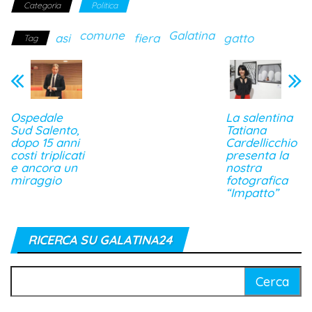
Categoria
Politica
comune
Galatina
asi
fiera
gatto
Tag
Ospedale
La salentina
Sud Salento,
Tatiana
dopo 15 anni
Cardellicchio
costi triplicati
presenta la
e ancora un
nostra
miraggio
fotografica
“Impatto”
RICERCA SU GALATINA24
Ricerca
per: