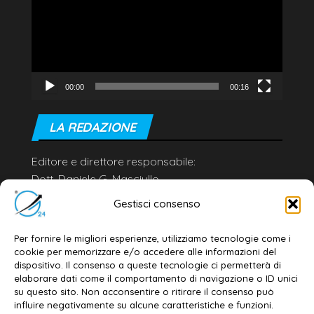
00:00
00:16
LA REDAZIONE
Editore e direttore responsabile:
Dott. Daniele G. Masciullo
Email:
redazione@galatina24.it
Gestisci consenso
Contatti
–
Disclaimer
Per fornire le migliori esperienze, utilizziamo tecnologie come i
Privacy policy
–
Cookie policy
cookie per memorizzare e/o accedere alle informazioni del
dispositivo. Il consenso a queste tecnologie ci permetterà di
elaborare dati come il comportamento di navigazione o ID unici
su questo sito. Non acconsentire o ritirare il consenso può
© 2020-2026 | Galatina24 ®
influire negativamente su alcune caratteristiche e funzioni.