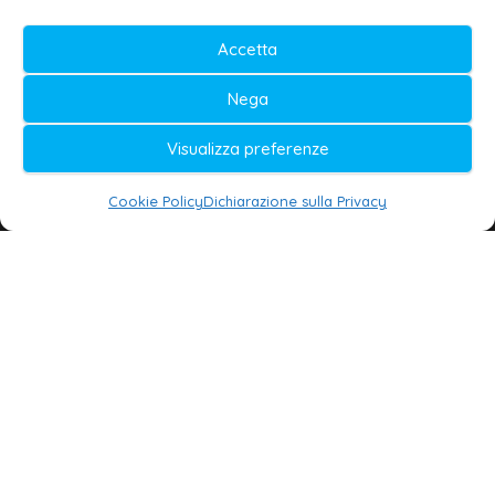
Testata iscritta al n. 11/2020 Registro della
Accetta
Stampa Tribunale di Lecce
Editore e direttore responsabile:
Nega
Daniele G. Masciullo
Visualizza preferenze
Galatina24 è marchio registrato dal Ministero
delle Imprese
Cookie Policy
Dichiarazione sulla Privacy