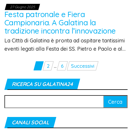
27 Giugno 2025
Festa patronale e Fiera
Campionaria. A Galatina la
tradizione incontra l’innovazione
La Città di Galatina è pronta ad ospitare tantissimi
eventi legati alla Festa dei SS. Pietro e Paolo e al…
Paginazione
1
2
…
6
Successivi
degli
articoli
RICERCA SU GALATINA24
Ricerca
per:
CANALI SOCIAL