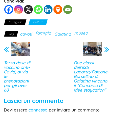
Condividi:
Categoria
Cultura
famigla
museo
cavoti
Galatina
Tag
Terza dose di
Due classi
vaccino anti-
dell’IISS
Covid, al via
Laporta/Falcone-
le
Borsellino di
prenotazioni
Galatina vincono
per gli over
il “Concorso di
60
idee staycation”
Lascia un commento
Devi essere
connesso
per inviare un commento.