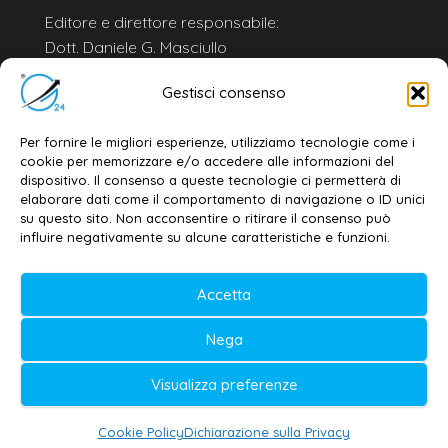
Editore e direttore responsabile:
Dott. Daniele G. Masciullo
Email:
redazione@galatina24.it
Gestisci consenso
Contatti
–
Disclaimer
Per fornire le migliori esperienze, utilizziamo tecnologie come i
Privacy policy
–
Cookie policy
cookie per memorizzare e/o accedere alle informazioni del
dispositivo. Il consenso a queste tecnologie ci permetterà di
elaborare dati come il comportamento di navigazione o ID unici
su questo sito. Non acconsentire o ritirare il consenso può
© 2020-2026 | Galatina24 ®
influire negativamente su alcune caratteristiche e funzioni.
Testata iscritta al n. 11/2020 Registro della
Stampa Tribunale di Lecce
Accetta
Editore e direttore responsabile:
Nega
Daniele G. Masciullo
Visualizza preferenze
Galatina24 è marchio registrato dal Ministero
delle Imprese
Cookie Policy
Dichiarazione sulla Privacy