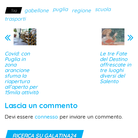
puglia
scuola
gabellone
regione
Tag
trasporti
Covid: con
Le tre Fate
Puglia in
del Destino
zona
affrescate in
arancione
tre luoghi
sfuma la
diversi del
riapertura
Salento
all’aperto per
15mila attività
Lascia un commento
Devi essere
connesso
per inviare un commento.
RICERCA SU GALATINA24