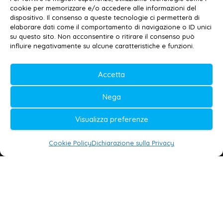
cookie per memorizzare e/o accedere alle informazioni del
Contatti
–
Disclaimer
dispositivo. Il consenso a queste tecnologie ci permetterà di
elaborare dati come il comportamento di navigazione o ID unici
Privacy policy
–
Cookie policy
su questo sito. Non acconsentire o ritirare il consenso può
influire negativamente su alcune caratteristiche e funzioni.
© 2020-2026 | Galatina24 ®
Accetta
Testata iscritta al n. 11/2020 Registro della
Nega
Stampa Tribunale di Lecce
Editore e direttore responsabile:
Visualizza preferenze
Daniele G. Masciullo
Cookie Policy
Dichiarazione sulla Privacy
Galatina24 è marchio registrato dal Ministero
delle Imprese