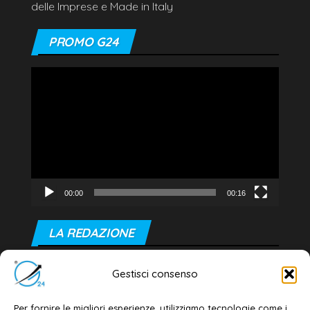
delle Imprese e Made in Italy
PROMO G24
Video
Player
00:00
00:16
LA REDAZIONE
Editore e direttore responsabile:
Gestisci consenso
Dott. Daniele G. Masciullo
Email:
redazione@galatina24.it
Per fornire le migliori esperienze, utilizziamo tecnologie come i