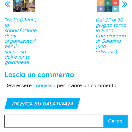
“NotteDiVini”,
Dal 27 al 30
la
giugno torna
soddisfazione
la Fiera
degli
Campionaria
organizzatori
di Galatina
per il
(64a
successo
edizione)
dell’evento
galatinese
Lascia un commento
Devi essere
connesso
per inviare un commento.
RICERCA SU GALATINA24
Ricerca
per: