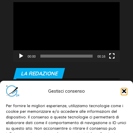
Video
Player
00:00
00:16
LA REDAZIONE
Editore e direttore responsabile:
Gestisci consenso
Dott. Daniele G. Masciullo
Email:
redazione@galatina24.it
Per fornire le migliori esperienze, utilizziamo tecnologie come i
cookie per memorizzare e/o accedere alle informazioni del
Contatti
–
Disclaimer
dispositivo. Il consenso a queste tecnologie ci permetterà di
elaborare dati come il comportamento di navigazione o ID unici
Privacy policy
–
Cookie policy
su questo sito. Non acconsentire o ritirare il consenso può