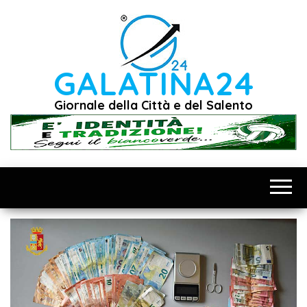
Vai
al
contenuto
GALATINA24
Giornale della Città e del Salento