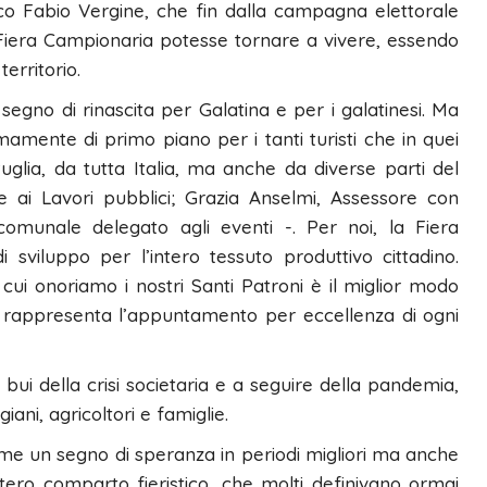
co Fabio Vergine, che fin dalla campagna elettorale
 Fiera Campionaria potesse tornare a vivere, essendo
erritorio.
gno di rinascita per Galatina e per i galatinesi. Ma
amente di primo piano per i tanti turisti che in quei
uglia, da tutta Italia, ma anche da diverse parti del
ai Lavori pubblici; Grazia Anselmi, Assessore con
comunale delegato agli eventi -. Per noi, la Fiera
sviluppo per l’intero tessuto produttivo cittadino.
 cui onoriamo i nostri Santi Patroni è il miglior modo
a rappresenta l’appuntamento per eccellenza di ogni
 bui della crisi societaria e a seguire della pandemia,
ani, agricoltori e famiglie.
me un segno di speranza in periodi migliori ma anche
tero comparto fieristico, che molti definivano ormai