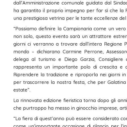
dall’Amministrazione comunale guidata dal Sinda
ha garantito il proprio impegno per far sì che la
una prestigiosa vetrina per le tante eccellenze del t
“Possiamo definire la Campionaria come un vero se
non solo, questo evento sarà un attrattore estrem
giorni ci verranno a trovare dall’intera Regione P
mondo – dichiarano Carmine Perrone, Assessore 
delega al turismo e Diego Garzia, Consigliere 
rappresenta un importante polo di crescita e di 
Riprendere la tradizione e riproporla nei giorni in
per trascorrere la nostra festa, che per Galatin
estate”.
La rinnovata edizione fieristica torna dopo gli anni
che purtroppo ha messo in ginocchio imprese, artigi
“La fiera di quest’anno può essere considerato co
come un’importante occasione di rilancio per l’in