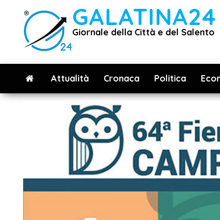
Vai
GALATINA24
al
Giornale della Città e del Salento
contenuto
Attualità
Cronaca
Politica
Eco