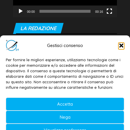
00:00
00:16
LA REDAZIONE
Editore e direttore responsabile:
Gestisci consenso
Dott. Daniele G. Masciullo
Email:
redazione@galatina24.it
Per fornire le migliori esperienze, utilizziamo tecnologie come i
cookie per memorizzare e/o accedere alle informazioni del
Contatti
–
Disclaimer
dispositivo. Il consenso a queste tecnologie ci permetterà di
elaborare dati come il comportamento di navigazione o ID unici
Privacy policy
–
Cookie policy
su questo sito. Non acconsentire o ritirare il consenso può
influire negativamente su alcune caratteristiche e funzioni.
© 2020-2026 | Galatina24 ®
Accetta
Testata iscritta al n. 11/2020 Registro della
Nega
Stampa Tribunale di Lecce