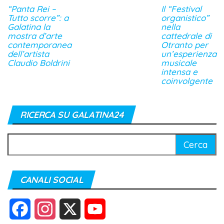
“Panta Rei –
Il “Festival
Tutto scorre”: a
organistico”
Galatina la
nella
mostra d’arte
cattedrale di
contemporanea
Otranto per
dell’artista
un’esperienza
Claudio Boldrini
musicale
intensa e
coinvolgente
RICERCA SU GALATINA24
Ricerca
per:
CANALI SOCIAL
F
I
X
Y