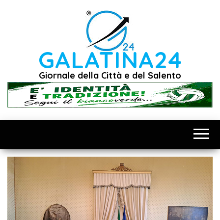
Vai
al
contenuto
GALATINA24
Giornale della Città e del Salento