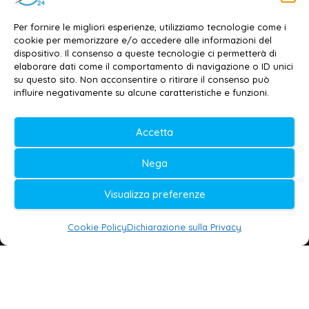
Dott. Daniele G. Masciullo
Email:
redazione@galatina24.it
Per fornire le migliori esperienze, utilizziamo tecnologie come i
cookie per memorizzare e/o accedere alle informazioni del
Contatti
–
Disclaimer
dispositivo. Il consenso a queste tecnologie ci permetterà di
elaborare dati come il comportamento di navigazione o ID unici
Privacy policy
–
Cookie policy
su questo sito. Non acconsentire o ritirare il consenso può
influire negativamente su alcune caratteristiche e funzioni.
© 2020-2026 | Galatina24 ®
Accetta
Testata iscritta al n. 11/2020 Registro della
Nega
Stampa Tribunale di Lecce
Editore e direttore responsabile:
Visualizza preferenze
Daniele G. Masciullo
Cookie Policy
Dichiarazione sulla Privacy
Galatina24 è marchio registrato dal Ministero
delle Imprese