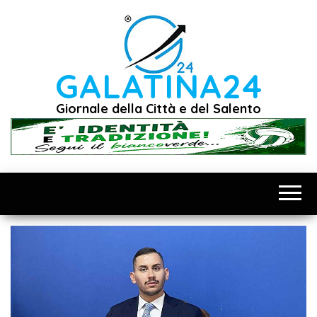
Vai
al
contenuto
GALATINA24
Giornale della Città e del Salento