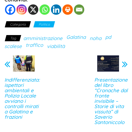
Categoria
Politica
Galatina
pd
amministrazione
noha
Tag
traffico
scalese
viabilità
Indifferenziata:
Presentazione
ispettori
del libro
ambientali e
“Cronache dal
Polizia Locale
fronte
avviano i
invisibile –
controlli mirati
Storie di vita
a Galatina e
vissuta” di
frazioni
Saverio
Santoniccolo