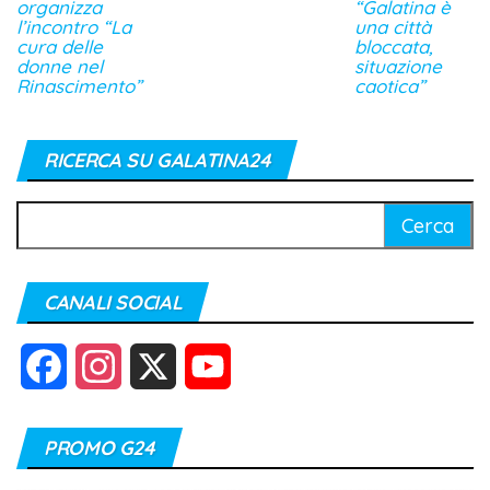
organizza
“Galatina è
l’incontro “La
una città
cura delle
bloccata,
donne nel
situazione
Rinascimento”
caotica”
RICERCA SU GALATINA24
Ricerca
per:
CANALI SOCIAL
F
I
X
Y
a
n
o
PROMO G24
c
s
u