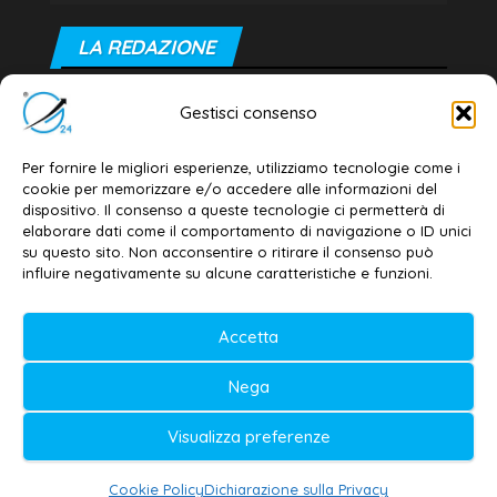
LA REDAZIONE
Editore e direttore responsabile:
Gestisci consenso
Dott. Daniele G. Masciullo
Email:
redazione@galatina24.it
Per fornire le migliori esperienze, utilizziamo tecnologie come i
cookie per memorizzare e/o accedere alle informazioni del
Contatti
–
Disclaimer
dispositivo. Il consenso a queste tecnologie ci permetterà di
elaborare dati come il comportamento di navigazione o ID unici
Privacy policy
–
Cookie policy
su questo sito. Non acconsentire o ritirare il consenso può
influire negativamente su alcune caratteristiche e funzioni.
© 2020-2026 | Galatina24 ®
Accetta
Testata iscritta al n. 11/2020 Registro della
Nega
Stampa Tribunale di Lecce
Editore e direttore responsabile:
Visualizza preferenze
Daniele G. Masciullo
Cookie Policy
Dichiarazione sulla Privacy