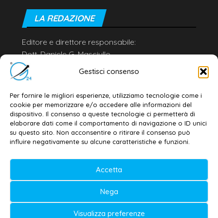
LA REDAZIONE
Editore e direttore responsabile:
Dott. Daniele G. Masciullo
Email:
redazione@galatina24.it
Gestisci consenso
Contatti
–
Disclaimer
Per fornire le migliori esperienze, utilizziamo tecnologie come i
Privacy policy
–
Cookie policy
cookie per memorizzare e/o accedere alle informazioni del
dispositivo. Il consenso a queste tecnologie ci permetterà di
elaborare dati come il comportamento di navigazione o ID unici
su questo sito. Non acconsentire o ritirare il consenso può
© 2020-2026 | Galatina24 ®
influire negativamente su alcune caratteristiche e funzioni.
Testata iscritta al n. 11/2020 Registro della
Accetta
Stampa Tribunale di Lecce
Editore e direttore responsabile:
Nega
Daniele G. Masciullo
Visualizza preferenze