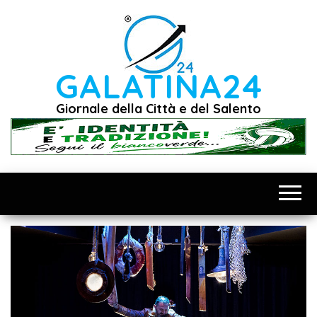
Vai
al
contenuto
GALATINA24
Giornale della Città e del Salento