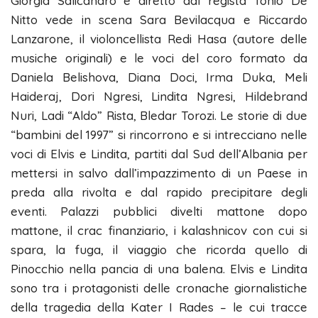
Giorgia Salicandro e diretto dal regista Tonio De
Nitto vede in scena Sara Bevilacqua e Riccardo
Lanzarone, il violoncellista Redi Hasa (autore delle
musiche originali) e le voci del coro formato da
Daniela Belishova, Diana Doci, Irma Duka, Meli
Haideraj, Dori Ngresi, Lindita Ngresi, Hildebrand
Nuri, Ladi “Aldo” Rista, Bledar Torozi. Le storie di due
“bambini del 1997” si rincorrono e si intrecciano nelle
voci di Elvis e Lindita, partiti dal Sud dell’Albania per
mettersi in salvo dall’impazzimento di un Paese in
preda alla rivolta e dal rapido precipitare degli
eventi. Palazzi pubblici divelti mattone dopo
mattone, il crac finanziario, i kalashnicov con cui si
spara, la fuga, il viaggio che ricorda quello di
Pinocchio nella pancia di una balena. Elvis e Lindita
sono tra i protagonisti delle cronache giornalistiche
della tragedia della Kater I Rades – le cui tracce