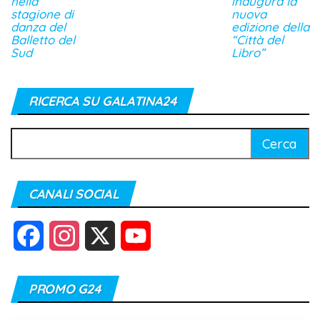
nella
inaugura la
stagione di
nuova
danza del
edizione della
Balletto del
“Città del
Sud
Libro”
RICERCA SU GALATINA24
Ricerca
per:
CANALI SOCIAL
F
I
X
Y
a
n
o
PROMO G24
c
s
u