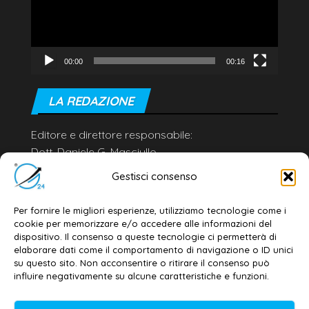
00:00
00:16
LA REDAZIONE
Editore e direttore responsabile:
Dott. Daniele G. Masciullo
Email:
redazione@galatina24.it
Gestisci consenso
Contatti
–
Disclaimer
Per fornire le migliori esperienze, utilizziamo tecnologie come i
Privacy policy
–
Cookie policy
cookie per memorizzare e/o accedere alle informazioni del
dispositivo. Il consenso a queste tecnologie ci permetterà di
elaborare dati come il comportamento di navigazione o ID unici
su questo sito. Non acconsentire o ritirare il consenso può
© 2020-2026 | Galatina24 ®
influire negativamente su alcune caratteristiche e funzioni.
Testata iscritta al n. 11/2020 Registro della