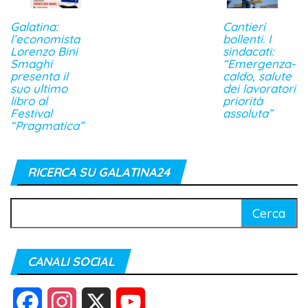
Galatina:
Cantieri
l’economista
bollenti. I
Lorenzo Bini
sindacati:
Smaghi
“Emergenza-
presenta il
caldo, salute
suo ultimo
dei lavoratori
libro al
priorità
Festival
assoluta”
“Pragmatica”
RICERCA SU GALATINA24
Ricerca
per:
CANALI SOCIAL
F
I
X
Y