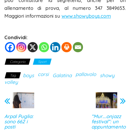
può contattare la segreteria, anche per un
allenamento di prova, al numero 347 3849653.
Maggiori informazioni su
www.showyboys.com
Condividi:
Categoria
Sport
corsi
pallavolo
boys
Galatina
showy
Tag
volley
Arpal Puglia:
“Mur….onjazz
sono 662 i
festival”: un
posti
appuntamento