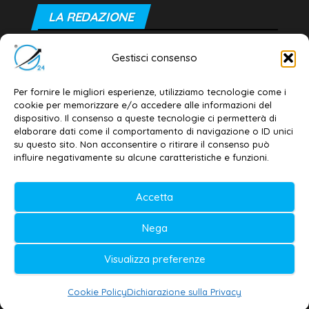
LA REDAZIONE
Editore e direttore responsabile:
Gestisci consenso
Dott. Daniele G. Masciullo
Email:
redazione@galatina24.it
Per fornire le migliori esperienze, utilizziamo tecnologie come i
cookie per memorizzare e/o accedere alle informazioni del
Contatti
–
Disclaimer
dispositivo. Il consenso a queste tecnologie ci permetterà di
elaborare dati come il comportamento di navigazione o ID unici
Privacy policy
–
Cookie policy
su questo sito. Non acconsentire o ritirare il consenso può
influire negativamente su alcune caratteristiche e funzioni.
© 2020-2026 | Galatina24 ®
Accetta
Testata iscritta al n. 11/2020 Registro della
Nega
Stampa Tribunale di Lecce
Editore e direttore responsabile:
Visualizza preferenze
Daniele G. Masciullo
Cookie Policy
Dichiarazione sulla Privacy
Galatina24 è marchio registrato dal Ministero