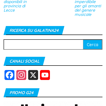
disponibili in
imperdibile
provincia di
per gli amanti
Lecce
del genere
musicale
RICERCA SU GALATINA24
Ricerca
per:
CANALI SOCIAL
F
I
X
Y
a
n
o
PROMO G24
c
s
u
e
t
T