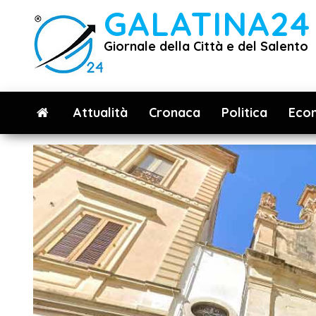
Vai
GALATINA24
al
Giornale della Città e del Salento
contenuto
Attualità
Cronaca
Politica
Eco