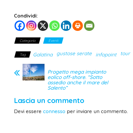
Condividi:
Categoria
Eventi
gustose serate
tour
Galatina
infopoint
Tag
Progetto mega impianto
eolico off-shore. “Sotto
assedio anche il mare del
Salento”
Lascia un commento
Devi essere
connesso
per inviare un commento.