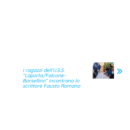
I ragazzi dell’I.I.S.S.
“Laporta/Falcone-
Borsellino” incontrano lo
scrittore Fausto Romano