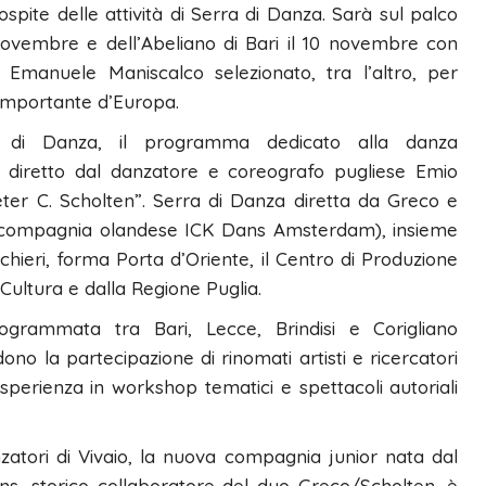
pite delle attività di Serra di Danza. Sarà sul palco
 novembre e dell’Abeliano di Bari il 10 novembre con
 Emanuele Maniscalco selezionato, tra l’altro, per
 importante d’Europa.
a di Danza, il programma dedicato alla danza
re diretto dal danzatore e coreografo pugliese Emio
er C. Scholten”. Serra di Danza diretta da Greco e
ata compagnia olandese ICK Dans Amsterdam), insieme
hieri, forma Porta d’Oriente, il Centro di Produzione
 Cultura e dalla Regione Puglia.
rammata tra Bari, Lecce, Brindisi e Corigliano
ono la partecipazione di rinomati artisti e ricercatori
esperienza in workshop tematici e spettacoli autoriali
zatori di Vivaio, la nuova compagnia junior nata dal
ns, storico collaboratore del duo Greco/Scholten, è