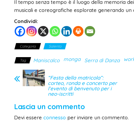
Il tempo senza tempo è il luogo della memoria dei su
musicali e coreografiche esplorate generando un 
Condividi:
Categoria
Salento
monga
wor
Maniscalco
Serra di Danza
Tag
“Festa della matricola”:
corteo, ronda e concerto per
l’evento di benvenuto per i
neo-iscritti
Lascia un commento
Devi essere
connesso
per inviare un commento.