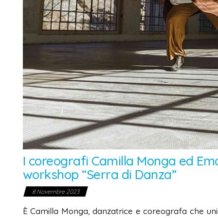
I coreografi Camilla Monga ed Ema
workshop “Serra di Danza”
8 Novembre 2023
È Camilla Monga, danzatrice e coreografa che unisce