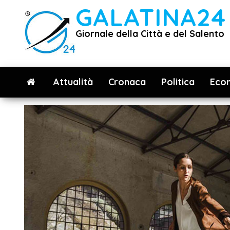
Vai
GALATINA24
al
Giornale della Città e del Salento
contenuto
Attualità
Cronaca
Politica
Eco