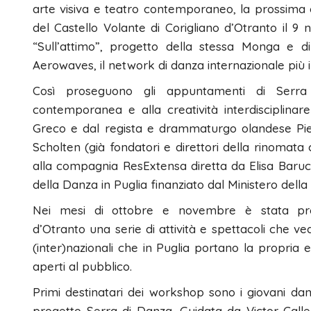
arte visiva e teatro contemporaneo, la prossima os
del Castello Volante di Corigliano d’Otranto il 9
“Sull’attimo”, progetto della stessa Monga e di
Aerowaves, il network di danza internazionale più
Così proseguono gli appuntamenti di Serr
contemporanea e alla creatività interdisciplina
Greco e dal regista e drammaturgo olandese Piet
Scholten (già fondatori e direttori della rinom
alla compagnia ResExtensa diretta da Elisa Barucc
della Danza in Puglia finanziato dal Ministero della
Nei mesi di ottobre e novembre è stata prog
d’Otranto una serie di attività e spettacoli che ved
(inter)nazionali che in Puglia portano la propria 
aperti al pubblico.
Primi destinatari dei workshop sono i giovani dan
progetto Serra di Danza. Guidata da Victor Calle