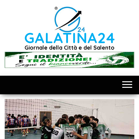
Vai
al
contenuto
GALATINA24
Giornale della Città e del Salento