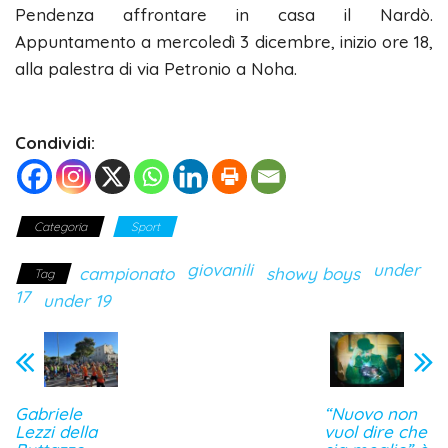
Pendenza affrontare in casa il Nardò.
Appuntamento a mercoledì 3 dicembre, inizio ore 18,
alla palestra di via Petronio a Noha.
Condividi:
Categoria
Sport
giovanili
under
campionato
showy boys
Tag
17
under 19
Gabriele
“Nuovo non
Lezzi della
vuol dire che