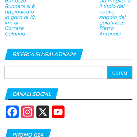
Buttazzo
sia meglio” è
Runners si è
il titolo del
aggiudicato
nuovo
la gara di 10
singolo del
km di
galatinese
Correre
Pietro
Galatina
Antonaci
RICERCA SU GALATINA24
Ricerca
per:
CANALI SOCIAL
F
I
X
Y
a
n
o
PROMO G24