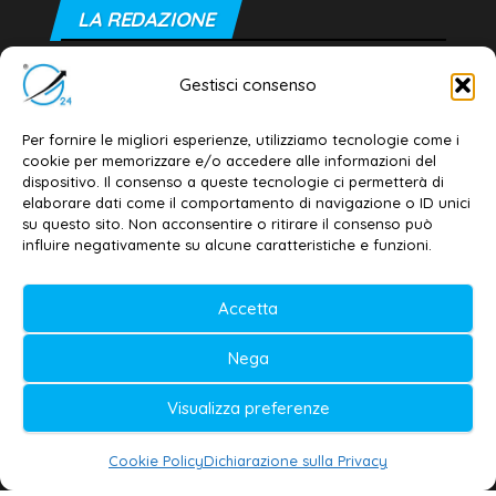
LA REDAZIONE
Editore e direttore responsabile:
Gestisci consenso
Dott. Daniele G. Masciullo
Email:
redazione@galatina24.it
Per fornire le migliori esperienze, utilizziamo tecnologie come i
cookie per memorizzare e/o accedere alle informazioni del
Contatti
–
Disclaimer
dispositivo. Il consenso a queste tecnologie ci permetterà di
elaborare dati come il comportamento di navigazione o ID unici
Privacy policy
–
Cookie policy
su questo sito. Non acconsentire o ritirare il consenso può
influire negativamente su alcune caratteristiche e funzioni.
© 2020-2026 | Galatina24 ®
Accetta
Testata iscritta al n. 11/2020 Registro della
Nega
Stampa Tribunale di Lecce
Editore e direttore responsabile:
Visualizza preferenze
Daniele G. Masciullo
Cookie Policy
Dichiarazione sulla Privacy
Galatina24 è marchio registrato dal Ministero