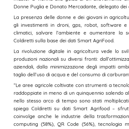
Donne Puglia e Donato Mercadante, delegato dei gio
La presenza delle donne e dei giovani in agricolt
gli investimenti in droni, gps, robot, software
climatici, salvare l’ambiente e aumentare la sos
Coldiretti sulla base dei dati Smart AgriFood.
La rivoluzione digitale in agricoltura vede lo s
produzioni nazionali su diversi fronti: dall’ottimizz
aziendali, dalla minimizzazione degli impatti ambi
taglio dell’uso di acqua e del consumo di carburant
“Le aree agricole coltivate con strumenti a tecnolo
raddoppiate in meno di un quinquennio salendo all’
nello stesso arco di tempo sono stati moltiplicat
spiega Coldiretti su dati Smart Agrifood – sfr
coinvolge anche le industrie della trasformazio
computing (58%), QR Code (56%), tecnologia mo