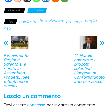
Categoria
Attualità
florovivaista
puglia
coldiretti
presepe
Tag
riso
Il Movimento
“A Natale
Regione
comprate i
Salento si è
prodotti
riunito in
salentini”.
Assemblea.
L’appello di
Progetti, idee
Confartigianato
e tanti buoni
Imprese Lecce
auspici
Lascia un commento
Devi essere
connesso
per inviare un commento.