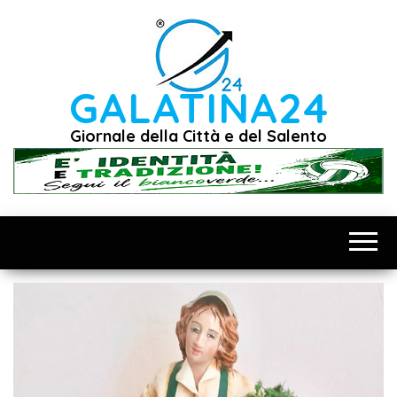
Vai
al
contenuto
GALATINA24
Giornale della Città e del Salento