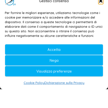
Gestisci consenso
Dott. Daniele G. Masciullo
Email:
redazione@galatina24.it
Per fornire le migliori esperienze, utilizziamo tecnologie come i
cookie per memorizzare e/o accedere alle informazioni del
Contatti
–
Disclaimer
dispositivo. Il consenso a queste tecnologie ci permetterà di
elaborare dati come il comportamento di navigazione o ID unici
Privacy policy
–
Cookie policy
su questo sito. Non acconsentire o ritirare il consenso può
influire negativamente su alcune caratteristiche e funzioni.
© 2020-2026 | Galatina24 ®
Accetta
Testata iscritta al n. 11/2020 Registro della
Nega
Stampa Tribunale di Lecce
Editore e direttore responsabile:
Visualizza preferenze
Daniele G. Masciullo
Cookie Policy
Dichiarazione sulla Privacy
Galatina24 è marchio registrato dal Ministero
delle Imprese