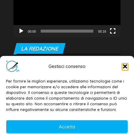
00:00
00:16
LA REDAZIONE
Editore e direttore responsabile:
Gestisci consenso
Dott. Daniele G. Masciullo
Email:
redazione@galatina24.it
Per fornire le migliori esperienze, utilizziamo tecnologie come i
cookie per memorizzare e/o accedere alle informazioni del
Contatti
–
Disclaimer
dispositivo. Il consenso a queste tecnologie ci permetterà di
elaborare dati come il comportamento di navigazione o ID unici
Privacy policy
–
Cookie policy
su questo sito. Non acconsentire o ritirare il consenso può
influire negativamente su alcune caratteristiche e funzioni.
© 2020-2026 | Galatina24 ®
Accetta