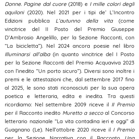
Donne.
Pagine dal cuore
(2018) e
I mille colori
degli
aquiloni
(2020). Nel 2021 per i tipi de’ L’Incontro
Edizioni pubblica
L’autunno della vita
(come
vincitrice del II Posto del Premio Giuseppe
D’Ambrosio Angelillo, per la Sezione Racconti, con
“La bicicletta”). Nel 2024 ancora poesie nel libro
Illuminarsi all’alba
(in quanto vincitrice del I Posto
per la Sezione Racconti del Premio Acquaviva 2023
con l’inedito “Un porto sicuro”). Diversi sono inoltre i
premi e le attestazioni che, dal settembre 2017 fino
al 2025, le sono stati riconosciuti per la sua opera
poetica e letteraria, edita e inedita. Tra questi
ricordiamo: Nel settembre 2009 riceve il
II
Premio
per il Racconto inedito
Muretto a secco
al Concorso
letterario nazionale “La vita contadina ieri e oggi” di
Guagnano (Le). Nell’ottobre 2020 riceve il
I Premio
per la Sezione Narrativa con il Racconto
Una