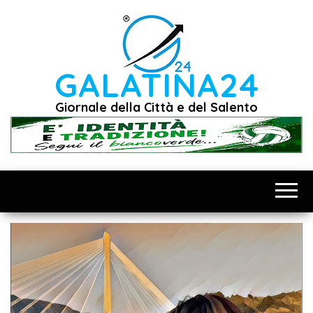
Vai
al
contenuto
GALATINA24
Giornale della Città e del Salento