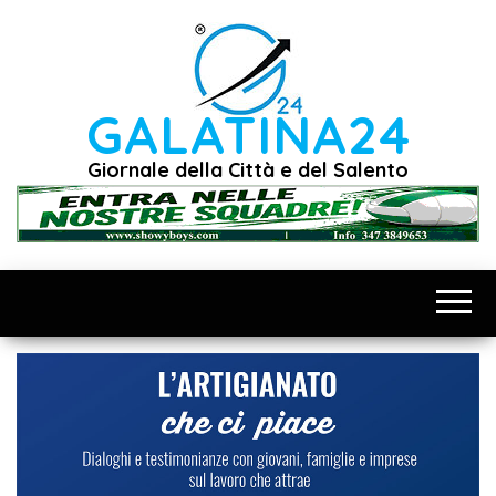
Vai
al
contenuto
GALATINA24
Giornale della Città e del Salento