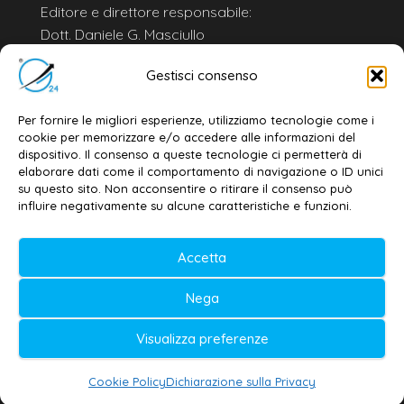
Editore e direttore responsabile:
Dott. Daniele G. Masciullo
Email:
redazione@galatina24.it
Gestisci consenso
Contatti
–
Disclaimer
Per fornire le migliori esperienze, utilizziamo tecnologie come i
Privacy policy
–
Cookie policy
cookie per memorizzare e/o accedere alle informazioni del
dispositivo. Il consenso a queste tecnologie ci permetterà di
elaborare dati come il comportamento di navigazione o ID unici
su questo sito. Non acconsentire o ritirare il consenso può
© 2020-2026 | Galatina24 ®
influire negativamente su alcune caratteristiche e funzioni.
Testata iscritta al n. 11/2020 Registro della
Stampa Tribunale di Lecce
Accetta
Editore e direttore responsabile:
Nega
Daniele G. Masciullo
Visualizza preferenze
Galatina24 è marchio registrato dal Ministero
delle Imprese
Cookie Policy
Dichiarazione sulla Privacy