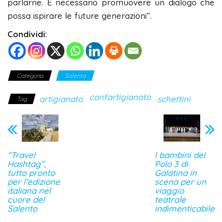
parlarne. È necessario promuovere un dialogo che
possa ispirare le future generazioni”.
Condividi:
Categoria
Salento
confartigianato
artigianato
schettini
Tag
“Travel
I bambini del
Hashtag”,
Polo 3 di
tutto pronto
Galatina in
per l’edizione
scena per un
italiana nel
viaggio
cuore del
teatrale
Salento
indimenticabile