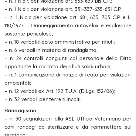
– n. 1 N.d.r. per violazione art. 633-639 Bis C.P.;
– n. 1 N.d.r. per violazione art. 331-337-635-651 C.P.;
– n. 1 N.d.r. per violazione art. 681, 635, 703 C.P. e L.
110/1977 – Danneggiamento autovelox e esplosione
sostante pericolose;
– n. 18 verbali illecito amministrativo per rifiuti;
– n. 6 verbali in materia di randagismo;
– n. 24 controlli congiunti col personale della Ditta
appaltante la raccolta dei rifiuti solidi urbani;
– n. 1 comunicazione di notizie di reato per violazioni
ambientali;
– n. 12 verbali ex. Art. 192 T.U.A. (D.Lgs. 152/06);
– n. 32 verbali per terreni incolti.
Randagismo
– n. 30 segnalazioni alla ASL Ufficio Veterinario per
cani randagi da sterilizzare e da reimmettere sul
territorio;