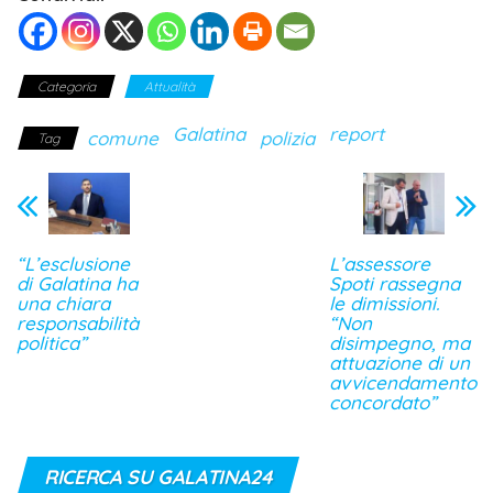
Categoria
Attualità
Galatina
report
comune
polizia
Tag
“L’esclusione
L’assessore
di Galatina ha
Spoti rassegna
una chiara
le dimissioni.
responsabilità
“Non
politica”
disimpegno, ma
attuazione di un
avvicendamento
concordato”
RICERCA SU GALATINA24