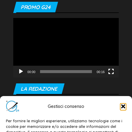
PROMO G24
Video
Player
00:00
00:16
LA REDAZIONE
Editore e direttore responsabile:
Gestisci consenso
Dott. Daniele G. Masciullo
Email:
redazione@galatina24.it
Per fornire le migliori esperienze, utilizziamo tecnologie come i
cookie per memorizzare e/o accedere alle informazioni del
Contatti
–
Disclaimer