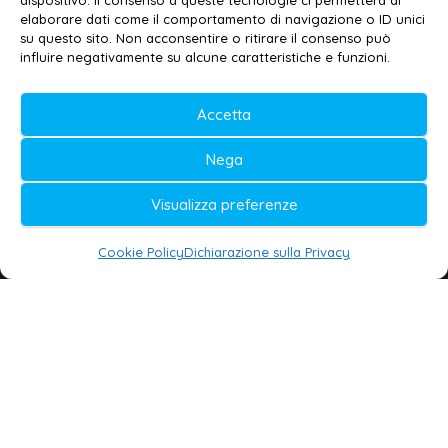
dispositivo. Il consenso a queste tecnologie ci permetterà di
elaborare dati come il comportamento di navigazione o ID unici
Privacy policy
–
Cookie policy
su questo sito. Non acconsentire o ritirare il consenso può
influire negativamente su alcune caratteristiche e funzioni.
© 2020-2026 | Galatina24 ®
Accetta
Testata iscritta al n. 11/2020 Registro della
Nega
Stampa Tribunale di Lecce
Editore e direttore responsabile:
Visualizza preferenze
Daniele G. Masciullo
Cookie Policy
Dichiarazione sulla Privacy
Galatina24 è marchio registrato dal Ministero
delle Imprese