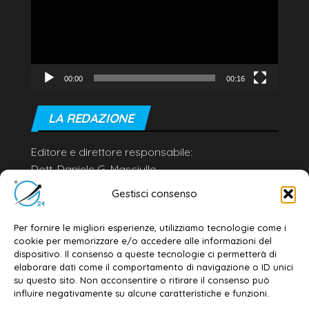
00:00
00:16
LA REDAZIONE
Editore e direttore responsabile:
Dott. Daniele G. Masciullo
Email:
redazione@galatina24.it
Gestisci consenso
Contatti
–
Disclaimer
Per fornire le migliori esperienze, utilizziamo tecnologie come i
Privacy policy
–
Cookie policy
cookie per memorizzare e/o accedere alle informazioni del
dispositivo. Il consenso a queste tecnologie ci permetterà di
elaborare dati come il comportamento di navigazione o ID unici
su questo sito. Non acconsentire o ritirare il consenso può
© 2020-2026 | Galatina24 ®
influire negativamente su alcune caratteristiche e funzioni.