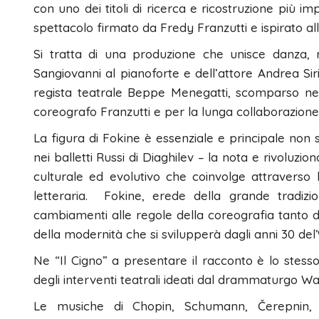
con uno dei titoli di ricerca e ricostruzione più i
spettacolo firmato da Fredy Franzutti e ispirato al
Si tratta di una produzione che unisce danza, 
Sangiovanni al pianoforte e dell’attore Andrea Siri
regista teatrale Beppe Menegatti, scomparso nel
coreografo Franzutti e per la lunga collaborazione 
La figura di Fokine è essenziale e principale non 
nei balletti Russi di Diaghilev – la nota e rivoluz
culturale ed evolutivo che coinvolge attraverso la
letteraria. Fokine, erede della grande tradizione
cambiamenti alle regole della coreografia tanto d
della modernità che si svilupperà dagli anni 30 del’
Ne “Il Cigno” a presentare il racconto è lo stesso
degli interventi teatrali ideati dal drammaturgo Wa
Le musiche di Chopin, Schumann, Čerepnin, S