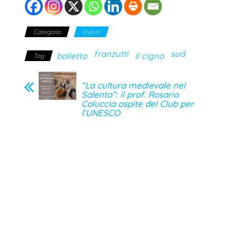
Categoria
Eventi
franzutti
sud
balletto
il cigno
Tag
“La cultura medievale nel
Salento”: il prof. Rosario
Coluccia ospite del Club per
l’UNESCO