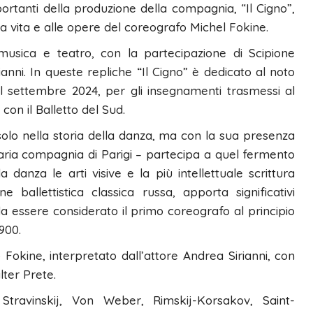
mportanti della produzione della compagnia, “Il Cigno”,
la vita e alle opere del coreografo Michel Fokine.
musica e teatro, con la partecipazione di Scipione
anni. In queste repliche “Il Cigno” è dedicato al noto
 settembre 2024, per gli insegnamenti trasmessi al
con il Balletto del Sud.
solo nella storia della danza, ma con la sua presenza
ionaria compagnia di Parigi – partecipa a quel fermento
 danza le arti visive e la più intellettuale scrittura
 ballettistica classica russa, apporta significativi
a essere considerato il primo coreografo al principio
900.
 Fokine, interpretato dall’attore Andrea Sirianni, con
lter Prete.
travinskij, Von Weber, Rimskij-Korsakov, Saint-