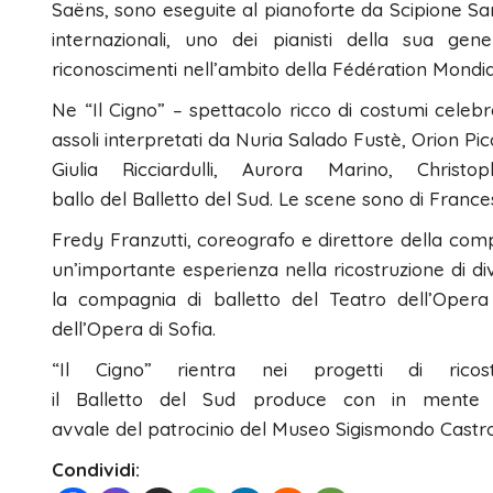
Saëns, sono eseguite al pianoforte da Scipione Sang
internazionali, uno dei pianisti della sua g
riconoscimenti nell’ambito della Fédération Mondi
Ne “Il Cigno” – spettacolo ricco di costumi celeb
assoli interpretati da Nuria Salado Fustè, Orion Pic
Giulia Ricciardulli, Aurora Marino, Chri
ballo del Balletto del Sud. Le scene sono di Franc
Fredy Franzutti, coreografo e direttore della com
un’importante esperienza nella ricostruzione di div
la compagnia di balletto del Teatro dell’Opera
dell’Opera di Sofia.
“Il Cigno” rientra nei progetti di rico
il Balletto del Sud produce con in mente l’a
avvale del patrocinio del Museo Sigismondo Castr
Condividi: