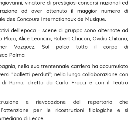
iovanni, vincitore di prestigiosi concorsi nazionali ed
enerazione ad aver ottenuto il maggior numero di
ale des Concours Internationaux de Musique.
rativi dell’epoca – scene di gruppo sono alternate ad
o Plaja, Alice Leoncini, Robert Chacon, Ovidiu Chitanu,
stopher Vazquez. Sul palco tutto il corpo di
esco Palma.
pagnia, nella sua trentennale carriera ha accumulato
ersi “balletti perduti”; nella lunga collaborazione con
 di Roma, diretta da Carla Fracci e con il Teatro
struzione e rievocazione del repertorio che
ttenzione per le ricostruzioni filologiche e si
omediano di Lecce.