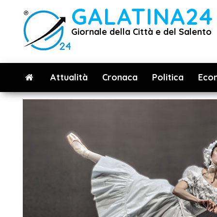
Vai
GALATINA24
al
Giornale della Città e del Salento
contenuto
Attualità
Cronaca
Politica
Eco