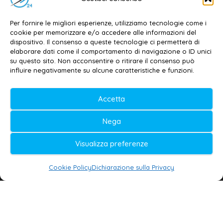
Contatti
–
Disclaimer
Per fornire le migliori esperienze, utilizziamo tecnologie come i
Privacy policy
–
Cookie policy
cookie per memorizzare e/o accedere alle informazioni del
dispositivo. Il consenso a queste tecnologie ci permetterà di
elaborare dati come il comportamento di navigazione o ID unici
su questo sito. Non acconsentire o ritirare il consenso può
© 2020-2026 | Galatina24 ®
influire negativamente su alcune caratteristiche e funzioni.
Testata iscritta al n. 11/2020 Registro della
Accetta
Stampa Tribunale di Lecce
Editore e direttore responsabile:
Nega
Daniele G. Masciullo
Visualizza preferenze
Galatina24 è marchio registrato dal Ministero
delle Imprese
Cookie Policy
Dichiarazione sulla Privacy