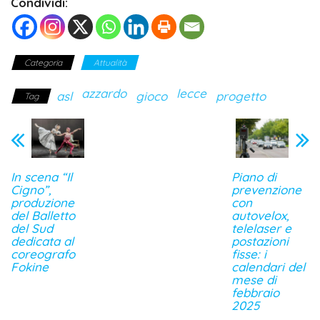
Condividi:
Categoria
Attualità
azzardo
lecce
asl
gioco
progetto
Tag
In scena “Il
Piano di
Cigno”,
prevenzione
produzione
con
del Balletto
autovelox,
del Sud
telelaser e
dedicata al
postazioni
coreografo
fisse: i
Fokine
calendari del
mese di
febbraio
2025