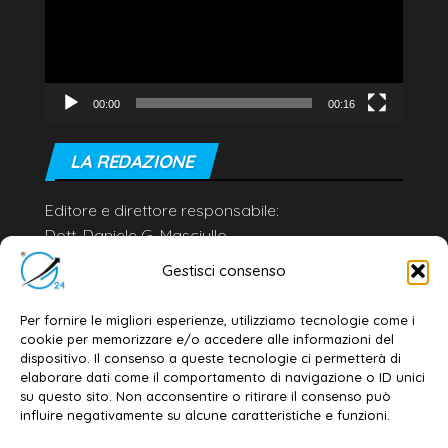
00:00
00:16
LA REDAZIONE
Editore e direttore responsabile:
Dott. Daniele G. Masciullo
Email:
redazione@galatina24.it
Gestisci consenso
Contatti
–
Disclaimer
Per fornire le migliori esperienze, utilizziamo tecnologie come i
Privacy policy
–
Cookie policy
cookie per memorizzare e/o accedere alle informazioni del
dispositivo. Il consenso a queste tecnologie ci permetterà di
elaborare dati come il comportamento di navigazione o ID unici
su questo sito. Non acconsentire o ritirare il consenso può
© 2020-2026 | Galatina24 ®
influire negativamente su alcune caratteristiche e funzioni.