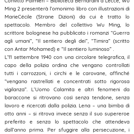
Convitto Palmieri – Biblioteca Bernardini a Lecce, Wu
Ming 2 presenterà l’omonimo libro con illustrazioni di
MarieCécile (Strane Dizioni) da cui è tratto lo
spettacolo. Membro del collettivo Wu Ming, lo
scrittore bolognese ha pubblicato i romanzi “Guerra
agli umani”, “Il sentiero degli dei”, “Timira” (scritto
con Antar Mohamed) e “Il sentiero luminoso” .
L’11 settembre 1940 con una circolare telegrafica, il
capo della polizia ordina che vengano controllati
tutti i carrozzoni, i circhi e le carovane, affinché
“vengano rastrellati e concentrati sotto rigorosa
vigilanza”. L’Uomo Calamita e altri fenomeni da
baraccone si ritrovano così senza tendone, senza
lavoro e ricercati dalla polizia. Lena – una bimba di
otto anni – si ritrova invece senza il suo supereroe
preferito e senza lo spettacolo che attendeva
dall’anno prima. Per sfuggire alla persecuzione, i