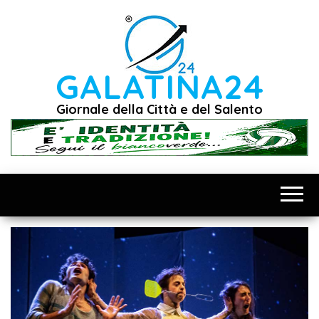
Vai
al
contenuto
GALATINA24
Giornale della Città e del Salento