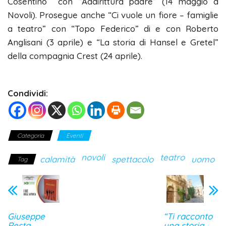
Cosentino con “Addirittura padre” (14 maggio a
Novoli). Prosegue anche “Ci vuole un fiore – famiglie
a teatro” con “Topo Federico” di e con Roberto
Anglisani (3 aprile) e “La storia di Hansel e Gretel”
della compagnia Crest (24 aprile).
Condividi:
Categoria
Eventi
novoli
teatro
calamità
spettacolo
uomo
Tag
Giuseppe
“Ti racconto
Resta
una storia,