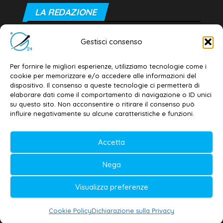
LA REDAZIONE
Editore e direttore responsabile:
Gestisci consenso
Dott. Daniele G. Masciullo
Email:
redazione@galatina24.it
Per fornire le migliori esperienze, utilizziamo tecnologie come i
cookie per memorizzare e/o accedere alle informazioni del
Contatti
–
Disclaimer
dispositivo. Il consenso a queste tecnologie ci permetterà di
elaborare dati come il comportamento di navigazione o ID unici
Privacy policy
–
Cookie policy
su questo sito. Non acconsentire o ritirare il consenso può
influire negativamente su alcune caratteristiche e funzioni.
© 2020-2026 | Galatina24 ®
Accetta
Testata iscritta al n. 11/2020 Registro della
Nega
Stampa Tribunale di Lecce
Editore e direttore responsabile:
Visualizza preferenze
Daniele G. Masciullo
Cookie Policy
Dichiarazione sulla Privacy
Galatina24 è marchio registrato dal Ministero