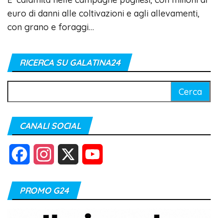
euro di danni alle coltivazioni e agli allevamenti,
con grano e foraggi…
RICERCA SU GALATINA24
Ricerca
per:
CANALI SOCIAL
F
I
X
Y
a
n
o
PROMO G24
c
s
u
e
t
T