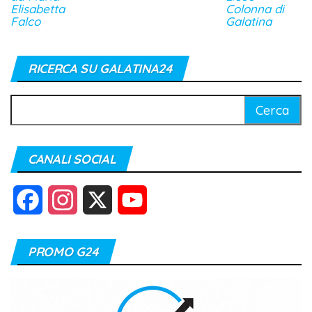
Elisabetta
Colonna di
Falco
Galatina
RICERCA SU GALATINA24
Ricerca
per:
CANALI SOCIAL
F
I
X
Y
a
n
o
PROMO G24
c
s
u
e
t
T