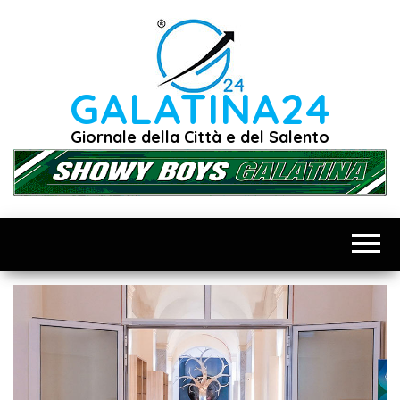
Vai
al
contenuto
GALATINA24
Giornale della Città e del Salento