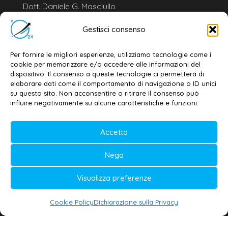
Dott. Daniele G. Masciullo
Email:
redazione@galatina24.it
Gestisci consenso
Contatti
–
Disclaimer
Per fornire le migliori esperienze, utilizziamo tecnologie come i
Privacy policy
–
Cookie policy
cookie per memorizzare e/o accedere alle informazioni del
dispositivo. Il consenso a queste tecnologie ci permetterà di
elaborare dati come il comportamento di navigazione o ID unici
su questo sito. Non acconsentire o ritirare il consenso può
© 2020-2026 | Galatina24 ®
influire negativamente su alcune caratteristiche e funzioni.
Testata iscritta al n. 11/2020 Registro della
Stampa Tribunale di Lecce
Accetta
Editore e direttore responsabile:
Nega
Daniele G. Masciullo
Visualizza preferenze
Galatina24 è marchio registrato dal Ministero
delle Imprese
Cookie Policy
Dichiarazione sulla Privacy