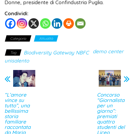
Donne, presidente di Confindustria Puglia.
Condividi:
Categoria
Attualità
demo center
Biodiversity Gateway NBFC
Tag
unisalento
“L’amore
Concorso
vince su
“Giornalista
tutto”, una
per un
bellissima
giorno”:
storia
premiati
familiare
quattro
raccontata
studenti del
da Maria
Liceo