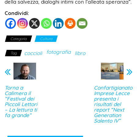
della salvezza, dialoghi intimi con l’alleata speranza”.
Condividi:
Categoria
Cultura
fotografia
coccioli
libro
Tag
Torna a
Confartigianato
Calimera il
Imprese Lecce
“Festival dei
presenta i
Piccoli Lettori
risultati del
– La lettura ti
report “Next
fa grande”
Generation
Salento IV”