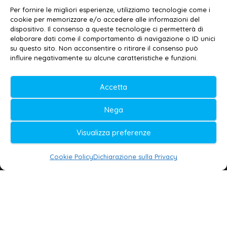
Email:
redazione@galatina24.it
Per fornire le migliori esperienze, utilizziamo tecnologie come i
cookie per memorizzare e/o accedere alle informazioni del
Contatti
–
Disclaimer
dispositivo. Il consenso a queste tecnologie ci permetterà di
elaborare dati come il comportamento di navigazione o ID unici
Privacy policy
–
Cookie policy
su questo sito. Non acconsentire o ritirare il consenso può
influire negativamente su alcune caratteristiche e funzioni.
© 2020-2026 | Galatina24 ®
Accetta
Testata iscritta al n. 11/2020 Registro della
Nega
Stampa Tribunale di Lecce
Editore e direttore responsabile:
Visualizza preferenze
Daniele G. Masciullo
Cookie Policy
Dichiarazione sulla Privacy
Galatina24 è marchio registrato dal Ministero
delle Imprese