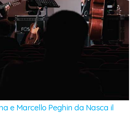
na e Marcello Peghin da Nasca il