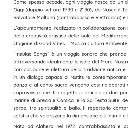
Come spesso accade, ogni viaggio nasce da un desi
Oggi (doppio set ore 19:30 e 21:30), da Nasca il T
Salvatore Maltana (contrabbasso e elettronica) e M
L’appuntamento, realizzato in collaborazione con 
della creatività artistica delle isole del Mediterra
stagione di Good Vibes – Musica Cultura Ambiente, 
“Insulae Songs” è un viaggio sonoro che prende 
attraversando idealmente le isole del Mare Nostr
composizione e rilettura della tradizione antica e
in un dialogo capace di restituire contemporaneit
danza e al canto sacro vengono così rielaborati 
improvvisazione. Il progetto si articola in due pa
marine di Grecia e Corsica, e la Sa Festa Suite, d
sarde, tra spiritualità e ballo. Il repertorio comp
solistici che valorizzano la dimensione più intima e 
Nato ad Alghero nel 1972, contrabbassista e bas