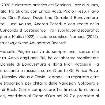
 2020 è direttore artistico dei Seminari Jazz di Nuoro,
o, tra gli altri, con Enrico Rava, Paolo Fresu, Flavio
es, Dino Saluzzi, David Linx, Daniele di Bonaventura,
orta, Luca Aquino, Andrea Parodi e con realtà della
Cuncordu di Castelsardo. Tra i suoi lavori discografici:
hero; Matís (2022), incisione solistica; Nomads (2025),
etta newyorkese Adyhâropa Records.
, Marcello Peghin coltiva da sempre una ricerca che
era. Attivo dagli anni ’80, ha collaborato stabilmente
aniele di Bonaventura e Ilaria Pilar Patassini. Ha
tero accanto a musicisti come Gilberto Gil, Enrico Rava,
, Miroslav Vitous e David Liebman. Ha registrato oltre
 le trascrizioni per chitarra delle Variazioni Goldberg e
o di Bach. Come compositore ha firmato la colonna
resi, candidato al Globo d’Oro nel 2017 e premiato al