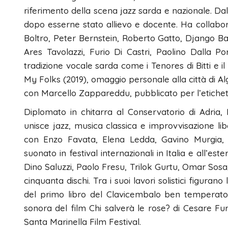
riferimento della scena jazz sarda e nazionale. Dal
dopo esserne stato allievo e docente. Ha collaborat
Boltro, Peter Bernstein, Roberto Gatto, Django Bat
Ares Tavolazzi, Furio Di Castri, Paolino Dalla P
tradizione vocale sarda come i Tenores di Bitti e il 
My Folks (2019), omaggio personale alla città di Alg
con Marcello Zappareddu, pubblicato per l’etich
Diplomato in chitarra al Conservatorio di Adria
unisce jazz, musica classica e improvvisazione lib
con Enzo Favata, Elena Ledda, Gavino Murgia, D
suonato in festival internazionali in Italia e all’es
Dino Saluzzi, Paolo Fresu, Trilok Gurtu, Omar Sosa
cinquanta dischi. Tra i suoi lavori solistici figurano
del primo libro del Clavicembalo ben temperat
sonora del film Chi salverà le rose? di Cesare Fu
Santa Marinella Film Festival.