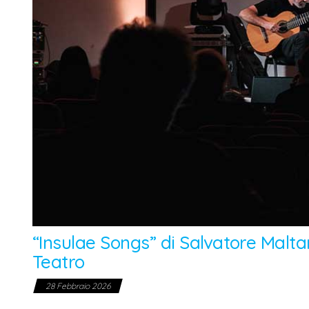
“Insulae Songs” di Salvatore Malta
Teatro
28 Febbraio 2026