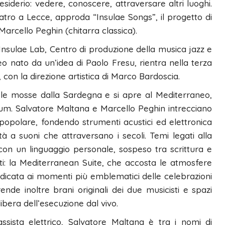
derio: vedere, conoscere, attraversare altri luoghi.
eatro a Lecce, approda “Insulae Songs”, il progetto di
arcello Peghin (chitarra classica).
Insulae Lab, Centro di produzione della musica jazz e
neo nato da un’idea di Paolo Fresu, rientra nella terza
con la direzione artistica di Marco Bardoscia.
le mosse dalla Sardegna e si apre al Mediterraneo,
um. Salvatore Maltana e Marcello Peghin intrecciano
 popolare, fondendo strumenti acustici ed elettronica
à a suoni che attraversano i secoli. Temi legati alla
con un linguaggio personale, sospeso tra scrittura e
rti: la Mediterranean Suite, che accosta le atmosfere
edicata ai momenti più emblematici delle celebrazioni
rende inoltre brani originali dei due musicisti e spazi
libera dell’esecuzione dal vivo.
sista elettrico, Salvatore Maltana è tra i nomi di