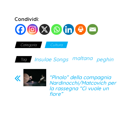
Condividi:
Categoria
Cultura
maltana
Insulae Songs
peghin
Tag
“Pìnolo” della compagnia
Nardinocchi/Matcovich per
la rassegna “Ci vuole un
fiore”