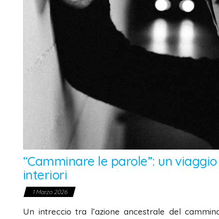
“Camminare le parole”: un viaggio
interiori
1 Marzo 2026
Un intreccio tra l’azione ancestrale del cammina