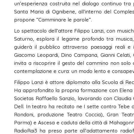
un’esperienza costruita nel dialogo continuo tra 
Santa Maria di Ognibene, all’interno del Compless
propone “Camminare le parole”.
Lo spettacolo dell’attore Filippo Lanzi, con musiche
Saturno, esplora il legame profondo tra musica, 
guiderà il pubblico attraverso paesaggi reali e 
Giacomo Leopardi, Dino Campana, Gianni Celati,
invita a riscoprire il gesto del cammino non sol
contemplazione e cura: un modo lento e consapevo
Filippo Lanzi è attore diplomato alla Scuola di Rec
Ha approfondito la propria formazione con Elena
Societas Raffaello Sanzio, lavorando con Claudia 
Dell. In teatro ha recitato ne I sette contro Tebe d
Rondoni, produzione Teatro Coccia), Gran Teatr
Parma) e Ascesa e caduta della città di Mahagonny
RadioRai3 ha preso parte all’adattamento radiofon