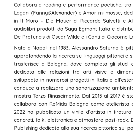
Collabora a reading e performance poetiche, tra cui
Lagani (Fanny&Alexander) e Amor mi mosse, dedic
in Il Muro – Die Mauer di Riccardo Salvetti e Alt
audiolibri prodotti da Saga Egmont Italia e distribui
De Profundis di Oscar Wilde e i Canti di Giacomo L
Nato a Napoli nel 1983, Alessandro Saturno è pitto
approfondendo la ricerca sui linguaggi pittorici e
trasferisce a Bologna, dove completa gli studi 
dedicata alle relazioni tra arti visive e dimens
sviluppata in numerosi progetti in Italia e all’est
conduce a realizzare una sonorizzazione ambiental
mostra Terzo Rinascimento. Dal 2015 al 2017 è stat
collabora con ReMida Bologna come atelierista ed 
2022 ha pubblicato un vinile d’artista in tiratura
concreti, folk, elettronica e atmosfere post-rock. 
Publishing dedicato alla sua ricerca pittorica sul p