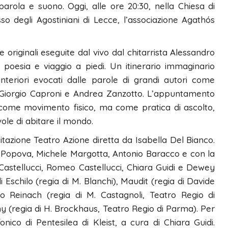
parola e suono. Oggi, alle ore 20:30, nella Chiesa di
o degli Agostiniani di Lecce, l’associazione Agathós
 originali eseguite dal vivo dal chitarrista Alessandro
poesia e viaggio a piedi. Un itinerario immaginario
interiori evocati dalle parole di grandi autori come
 Giorgio Caproni e Andrea Zanzotto. L’appuntamento
o come movimento fisico, ma come pratica di ascolto,
le di abitare il mondo.
itazione Teatro Azione diretta da Isabella Del Bianco.
 Popova, Michele Margotta, Antonio Baracco e con la
Castellucci, Romeo Castellucci, Chiara Guidi e Dewey
i Eschilo (regia di M. Blanchi), Maudit (regia di Davide
o Reinach (regia di M. Castagnoli, Teatro Regio di
 (regia di H. Brockhaus, Teatro Regio di Parma). Per
ico di Pentesilea di Kleist, a cura di Chiara Guidi.