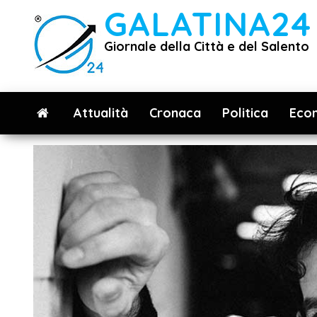
Vai
GALATINA24
al
Giornale della Città e del Salento
contenuto
Attualità
Cronaca
Politica
Eco