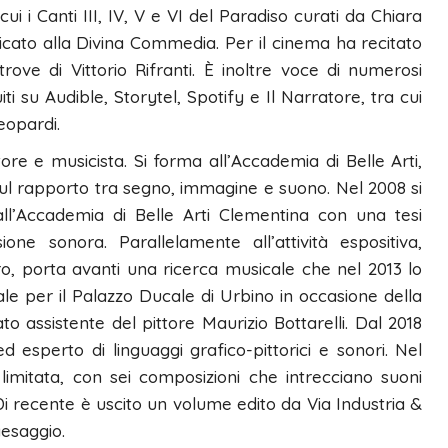
 i Canti III, IV, V e VI del Paradiso curati da Chiara
ato alla Divina Commedia. Per il cinema ha recitato
rove di Vittorio Rifranti. È inoltre voce di numerosi
ti su Audible, Storytel, Spotify e Il Narratore, tra cui
eopardi.
re e musicista. Si forma all’Accademia di Belle Arti,
 sul rapporto tra segno, immagine e suono. Nel 2008 si
all’Accademia di Belle Arti Clementina con una tesi
ione sonora. Parallelamente all’attività espositiva,
ero, porta avanti una ricerca musicale che nel 2013 lo
e per il Palazzo Ducale di Urbino in occasione della
o assistente del pittore Maurizio Bottarelli. Dal 2018
esperto di linguaggi grafico-pittorici e sonori. Nel
 limitata, con sei composizioni che intrecciano suoni
Di recente è uscito un volume edito da Via Industria &
aesaggio.