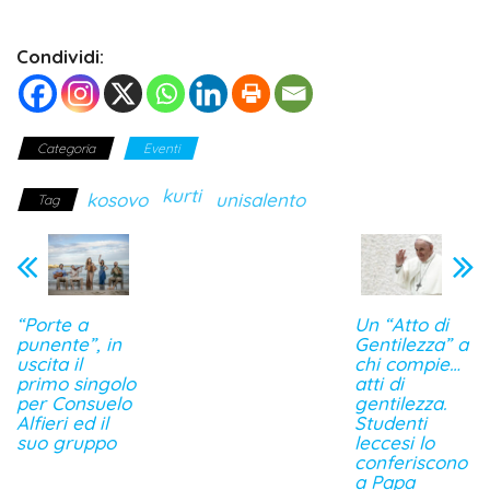
Condividi:
Categoria
Eventi
kurti
kosovo
unisalento
Tag
“Porte a
Un “Atto di
punente”, in
Gentilezza” a
uscita il
chi compie…
primo singolo
atti di
per Consuelo
gentilezza.
Alfieri ed il
Studenti
suo gruppo
leccesi lo
conferiscono
a Papa