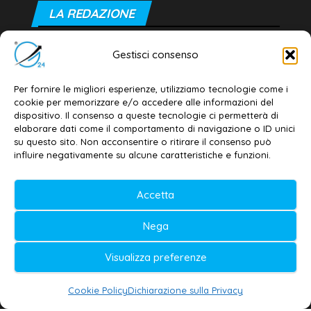
LA REDAZIONE
Editore e direttore responsabile:
Gestisci consenso
Dott. Daniele G. Masciullo
Email:
redazione@galatina24.it
Per fornire le migliori esperienze, utilizziamo tecnologie come i
cookie per memorizzare e/o accedere alle informazioni del
Contatti
–
Disclaimer
dispositivo. Il consenso a queste tecnologie ci permetterà di
elaborare dati come il comportamento di navigazione o ID unici
Privacy policy
–
Cookie policy
su questo sito. Non acconsentire o ritirare il consenso può
influire negativamente su alcune caratteristiche e funzioni.
© 2020-2026 | Galatina24 ®
Accetta
Testata iscritta al n. 11/2020 Registro della
Nega
Stampa Tribunale di Lecce
Editore e direttore responsabile:
Visualizza preferenze
Daniele G. Masciullo
Cookie Policy
Dichiarazione sulla Privacy
Galatina24 è marchio registrato dal Ministero