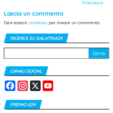
Francesco
Lascia un commento
Devi essere
connesso
per inviare un commento.
RICERCA SU GALATINA24
Ricerca
per:
CANALI SOCIAL
F
I
X
Y
a
n
o
PROMO G24
c
s
u