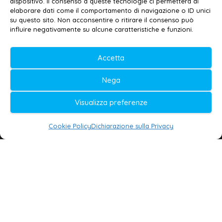
dispositivo. Il consenso a queste tecnologie ci permetterà di
elaborare dati come il comportamento di navigazione o ID unici
su questo sito. Non acconsentire o ritirare il consenso può
© 2020-2026 | Galatina24 ®
influire negativamente su alcune caratteristiche e funzioni.
Testata iscritta al n. 11/2020 Registro della
Accetta
Stampa Tribunale di Lecce
Editore e direttore responsabile:
Nega
Daniele G. Masciullo
Visualizza preferenze
Galatina24 è marchio registrato dal Ministero
delle Imprese
Cookie Policy
Dichiarazione sulla Privacy