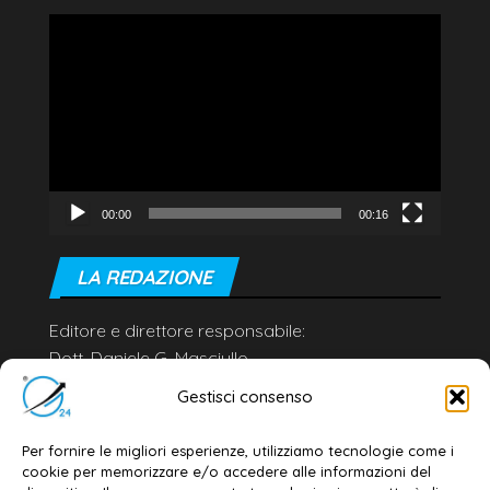
Video
Player
00:00
00:16
LA REDAZIONE
Editore e direttore responsabile:
Dott. Daniele G. Masciullo
Email:
redazione@galatina24.it
Gestisci consenso
Contatti
–
Disclaimer
Per fornire le migliori esperienze, utilizziamo tecnologie come i
Privacy policy
–
Cookie policy
cookie per memorizzare e/o accedere alle informazioni del