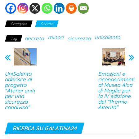
Categoria
Società
minori
unisalento
decreto
sicurezza
Tag
UniSalento
Emozioni e
aderisce al
riconoscimenti
progetto
al Museo Alca
“Atenei uniti
di Maglie per
per una
la IV edizione
sicurezza
del “Premio
condivisa”
Alterità”
RICERCA SU GALATINA24