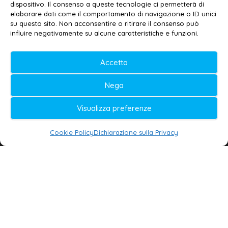
Contatti
–
Disclaimer
dispositivo. Il consenso a queste tecnologie ci permetterà di
elaborare dati come il comportamento di navigazione o ID unici
Privacy policy
–
Cookie policy
su questo sito. Non acconsentire o ritirare il consenso può
influire negativamente su alcune caratteristiche e funzioni.
© 2020-2026 | Galatina24 ®
Accetta
Testata iscritta al n. 11/2020 Registro della
Nega
Stampa Tribunale di Lecce
Editore e direttore responsabile:
Visualizza preferenze
Daniele G. Masciullo
Cookie Policy
Dichiarazione sulla Privacy
Galatina24 è marchio registrato dal Ministero
delle Imprese