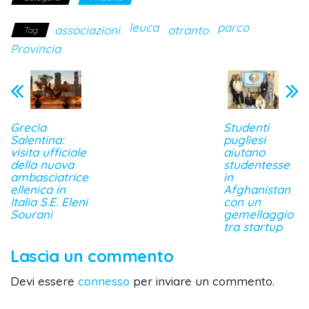
leuca
parco
associazioni
otranto
Tag
Provincia
Grecìa
Studenti
Salentina:
pugliesi
visita ufficiale
aiutano
della nuova
studentesse
ambasciatrice
in
ellenica in
Afghanistan
Italia S.E. Eleni
con un
Sourani
gemellaggio
tra startup
Lascia un commento
Devi essere
connesso
per inviare un commento.