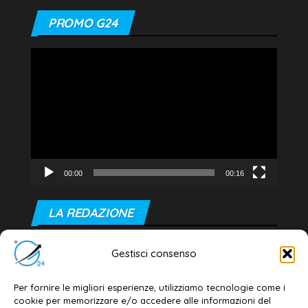
PROMO G24
Video
Player
00:00
00:16
LA REDAZIONE
Editore e direttore responsabile:
Gestisci consenso
Dott. Daniele G. Masciullo
Email:
redazione@galatina24.it
Per fornire le migliori esperienze, utilizziamo tecnologie come i
cookie per memorizzare e/o accedere alle informazioni del