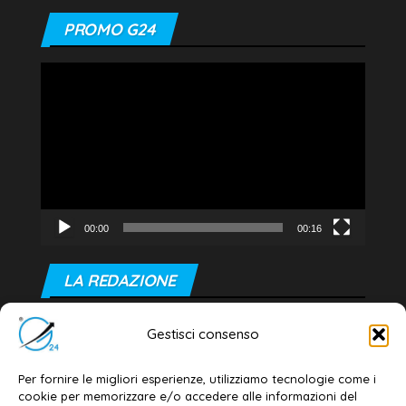
PROMO G24
Video
Player
00:00
00:16
LA REDAZIONE
Editore e direttore responsabile:
Gestisci consenso
Dott. Daniele G. Masciullo
Email:
redazione@galatina24.it
Per fornire le migliori esperienze, utilizziamo tecnologie come i
cookie per memorizzare e/o accedere alle informazioni del