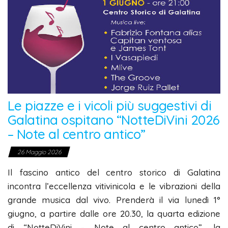
Le piazze e i vicoli più suggestivi di
Galatina ospitano “NotteDiVini 2026
– Note al centro antico”
26 Maggio 2026
Il fascino antico del centro storico di Galatina
incontra l’eccellenza vitivinicola e le vibrazioni della
grande musica dal vivo. Prenderà il via lunedì 1°
giugno, a partire dalle ore 20.30, la quarta edizione
di “NotteDiVini – Note al centro antico”, la