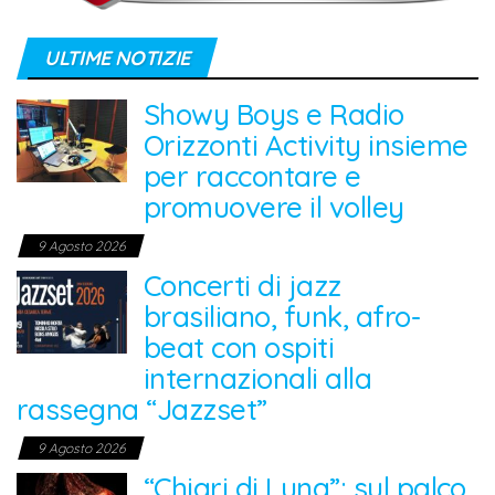
ULTIME NOTIZIE
Showy Boys e Radio
Orizzonti Activity insieme
per raccontare e
promuovere il volley
9 Agosto 2026
Concerti di jazz
brasiliano, funk, afro-
beat con ospiti
internazionali alla
rassegna “Jazzset”
9 Agosto 2026
“Chiari di Luna”: sul palco