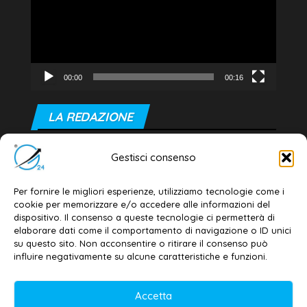
00:00
00:16
LA REDAZIONE
Editore e direttore responsabile:
Gestisci consenso
Dott. Daniele G. Masciullo
Email:
redazione@galatina24.it
Per fornire le migliori esperienze, utilizziamo tecnologie come i
cookie per memorizzare e/o accedere alle informazioni del
Contatti
–
Disclaimer
dispositivo. Il consenso a queste tecnologie ci permetterà di
elaborare dati come il comportamento di navigazione o ID unici
Privacy policy
–
Cookie policy
su questo sito. Non acconsentire o ritirare il consenso può
influire negativamente su alcune caratteristiche e funzioni.
© 2020-2026 | Galatina24 ®
Accetta