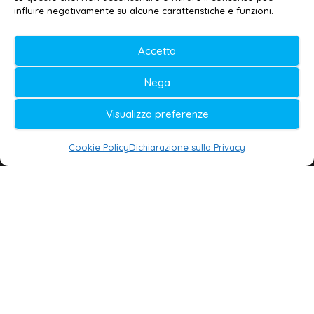
influire negativamente su alcune caratteristiche e funzioni.
© 2020-2026 | Galatina24 ®
Accetta
Testata iscritta al n. 11/2020 Registro della
Nega
Stampa Tribunale di Lecce
Editore e direttore responsabile:
Visualizza preferenze
Daniele G. Masciullo
Cookie Policy
Dichiarazione sulla Privacy
Galatina24 è marchio registrato dal Ministero
delle Imprese